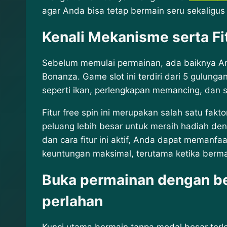
agar Anda bisa tetap bermain seru sekaligu
Kenali Mekanisme serta F
Sebelum memulai permainan, ada baiknya An
Bonanza. Game slot ini terdiri dari 5 gulun
seperti ikan, perlengkapan memancing, dan s
Fitur free spin ini merupakan salah satu f
peluang lebih besar untuk meraih hadiah de
dan cara fitur ini aktif, Anda dapat meman
keuntungan maksimal, terutama ketika berma
Buka permainan dengan bet
perlahan
Kunci utama bermain tanpa modal besar terle