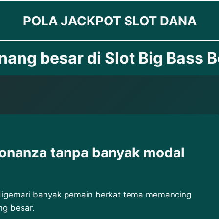
POLA JACKPOT SLOT DANA
nang besar di Slot Big Bass 
 Bonanza tanpa banyak modal
digemari banyak pemain berkat tema memancing
g besar.