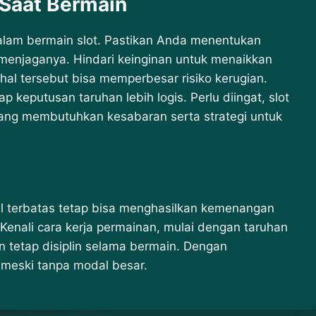
 Saat Bermain
dalam bermain slot. Pastikan Anda menentukan
 menjaganya. Hindari keinginan untuk menaikkan
hal tersebut bisa memperbesar risiko kerugian.
 keputusan taruhan lebih logis. Perlu diingat, slot
ang membutuhkan kesabaran serta strategi untuk
l terbatas tetap bisa menghasilkan kemenangan
Kenali cara kerja permainan, mulai dengan taruhan
n tetap disiplin selama bermain. Dengan
 meski tanpa modal besar.