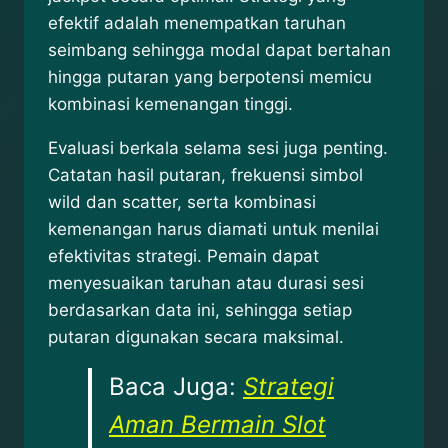
efektif adalah menempatkan taruhan
seimbang sehingga modal dapat bertahan
hingga putaran yang berpotensi memicu
kombinasi kemenangan tinggi.
Evaluasi berkala selama sesi juga penting.
Catatan hasil putaran, frekuensi simbol
wild dan scatter, serta kombinasi
kemenangan harus diamati untuk menilai
efektivitas strategi. Pemain dapat
menyesuaikan taruhan atau durasi sesi
berdasarkan data ini, sehingga setiap
putaran digunakan secara maksimal.
Baca Juga:
Strategi
Aman Bermain Slot