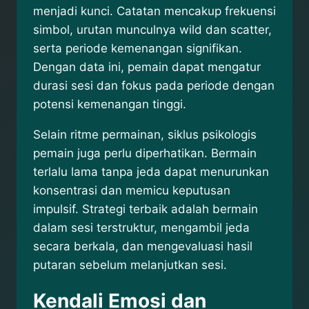
menjadi kunci. Catatan mencakup frekuensi
simbol, urutan munculnya wild dan scatter,
serta periode kemenangan signifikan.
Dengan data ini, pemain dapat mengatur
durasi sesi dan fokus pada periode dengan
potensi kemenangan tinggi.
Selain ritme permainan, siklus psikologis
pemain juga perlu diperhatikan. Bermain
terlalu lama tanpa jeda dapat menurunkan
konsentrasi dan memicu keputusan
impulsif. Strategi terbaik adalah bermain
dalam sesi terstruktur, mengambil jeda
secara berkala, dan mengevaluasi hasil
putaran sebelum melanjutkan sesi.
Kendali Emosi dan