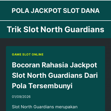
Skip
POLA JACKPOT SLOT DANA
to
content
Trik Slot North Guardians
GAME SLOT ONLINE
Bocoran Rahasia Jackpot
Slot North Guardians Dari
Pola Tersembunyi
01/09/2026
Slot North Guardians merupakan