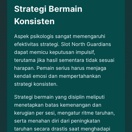
Strategi Bermain
Konsisten
Aspek psikologis sangat memengaruhi
efektivitas strategi. Slot North Guardians
dapat memicu keputusan impulsif,
terutama jika hasil sementara tidak sesuai
harapan. Pemain serius harus menjaga
kendali emosi dan mempertahankan
strategi konsisten.
Strategi bermain yang disiplin meliputi
menetapkan batas kemenangan dan
kerugian per sesi, mengatur ritme taruhan,
serta menahan diri dari peningkatan
taruhan secara drastis saat menghadapi