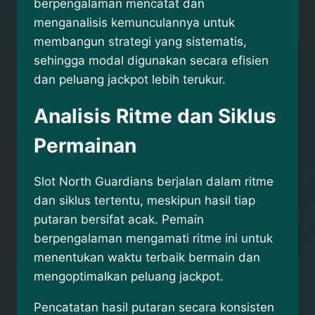
berpengalaman mencatat dan
menganalisis kemunculannya untuk
membangun strategi yang sistematis,
sehingga modal digunakan secara efisien
dan peluang jackpot lebih terukur.
Analisis Ritme dan Siklus
Permainan
Slot North Guardians berjalan dalam ritme
dan siklus tertentu, meskipun hasil tiap
putaran bersifat acak. Pemain
berpengalaman mengamati ritme ini untuk
menentukan waktu terbaik bermain dan
mengoptimalkan peluang jackpot.
Pencatatan hasil putaran secara konsisten