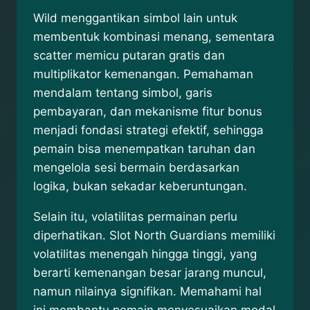
Wild menggantikan simbol lain untuk
membentuk kombinasi menang, sementara
scatter memicu putaran gratis dan
multiplikator kemenangan. Pemahaman
mendalam tentang simbol, garis
pembayaran, dan mekanisme fitur bonus
menjadi fondasi strategi efektif, sehingga
pemain bisa menempatkan taruhan dan
mengelola sesi bermain berdasarkan
logika, bukan sekadar keberuntungan.
Selain itu, volatilitas permainan perlu
diperhatikan. Slot North Guardians memiliki
volatilitas menengah hingga tinggi, yang
berarti kemenangan besar jarang muncul,
namun nilainya signifikan. Memahami hal