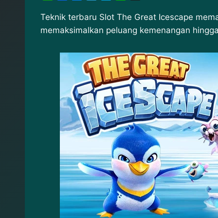
h
a
e
e
k
i
a
c
s
l
y
n
Teknik terbaru Slot The Great Icescape me
t
e
s
e
p
e
memaksimalkan peluang kemenangan hingga
s
b
e
g
e
A
o
n
r
p
o
g
a
p
k
e
m
r