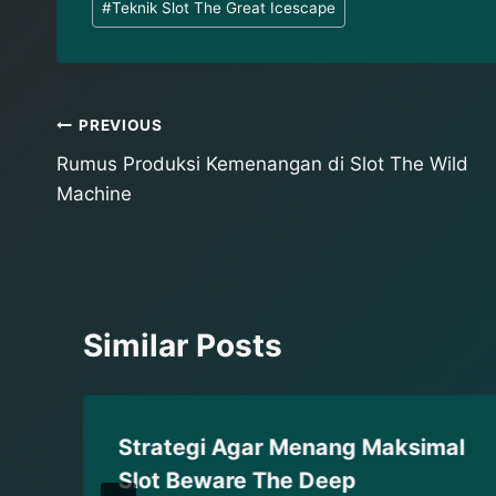
#
Teknik Slot The Great Icescape
Post
PREVIOUS
Rumus Produksi Kemenangan di Slot The Wild
navigation
Machine
Similar Posts
Strategi Agar Menang Maksimal
Slot Beware The Deep