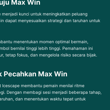
nuju Max Win
e menjadi kunci untuk meningkatkan peluang
main dapat menyesuaikan strategi dan taruhan untuk
mbantu menentukan momen optimal bermain,
ol bernilai tinggi lebih tinggi. Pemahaman ini
 tetap fokus, dan mengelola risiko secara bijak.
ik Pecahkan Max Win
t Icescape membantu pemain menilai ritme
egi. Dengan membagi sesi menjadi beberapa tahap,
aruhan, dan menentukan waktu tepat untuk