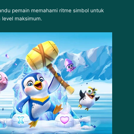
mandu pemain memahami ritme simbol untuk
 level maksimum.