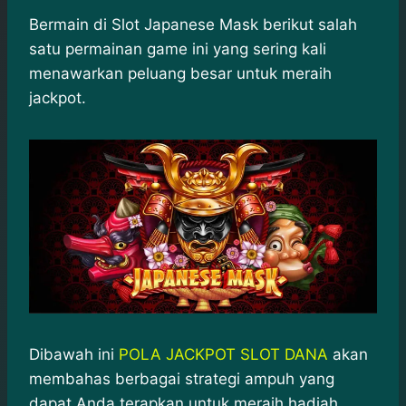
h
a
e
e
k
i
a
c
s
l
y
n
Bermain di Slot Japanese Mask berikut salah
t
e
s
e
p
e
satu permainan game ini yang sering kali
s
b
e
g
e
menawarkan peluang besar untuk meraih
A
o
n
r
jackpot.
p
o
g
a
p
k
e
m
r
Dibawah ini
POLA JACKPOT SLOT DANA
akan
membahas berbagai strategi ampuh yang
dapat Anda terapkan untuk meraih hadiah