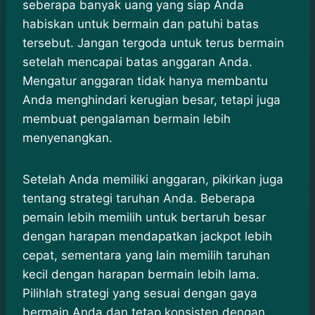
seberapa banyak uang yang siap Anda
habiskan untuk bermain dan patuhi batas
tersebut. Jangan tergoda untuk terus bermain
setelah mencapai batas anggaran Anda.
Mengatur anggaran tidak hanya membantu
Anda menghindari kerugian besar, tetapi juga
membuat pengalaman bermain lebih
menyenangkan.
Setelah Anda memiliki anggaran, pikirkan juga
tentang strategi taruhan Anda. Beberapa
pemain lebih memilih untuk bertaruh besar
dengan harapan mendapatkan jackpot lebih
cepat, sementara yang lain memilih taruhan
kecil dengan harapan bermain lebih lama.
Pilihlah strategi yang sesuai dengan gaya
bermain Anda dan tetap konsisten dengan