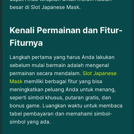
besar di Slot Japanese Mask.
Kenali Permainan dan Fitur-
Fiturnya
Langkah pertama yang harus Anda lakukan
sebelum mulai bermain adalah mengenal
permainan secara mendalam.
Slot Japanese
Mask
memiliki berbagai fitur yang bisa
meningkatkan peluang Anda untuk menang,
seperti simbol khusus, putaran gratis, dan
bonus game.
Luangkan waktu untuk membaca
tabel pembayaran dan memahami simbol-
simbol yang ada.