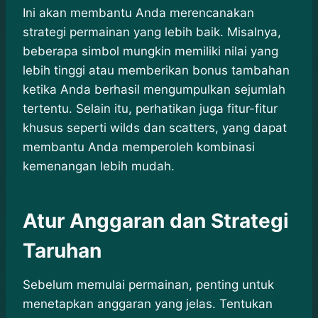
Ini akan membantu Anda merencanakan
strategi permainan yang lebih baik. Misalnya,
beberapa simbol mungkin memiliki nilai yang
lebih tinggi atau memberikan bonus tambahan
ketika Anda berhasil mengumpulkan sejumlah
tertentu. Selain itu, perhatikan juga fitur-fitur
khusus seperti wilds dan scatters, yang dapat
membantu Anda memperoleh kombinasi
kemenangan lebih mudah.
Atur Anggaran dan Strategi
Taruhan
Sebelum memulai permainan, penting untuk
menetapkan anggaran yang jelas. Tentukan