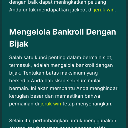
dengan baik dapat meningkatkan peluang
Anda untuk mendapatkan jackpot di
jeruk win
.
Mengelola Bankroll Dengan
Bijak
Salah satu kunci penting dalam bermain slot,
termasuk, adalah mengelola bankroll dengan
bijak. Tentukan batas maksimum yang
bersedia Anda habiskan sebelum mulai
bermain. Ini akan membantu Anda menghindari
kerugian besar dan memastikan bahwa
permainan di
jeruk win
tetap menyenangkan.
Selain itu, pertimbangkan untuk menggunakan