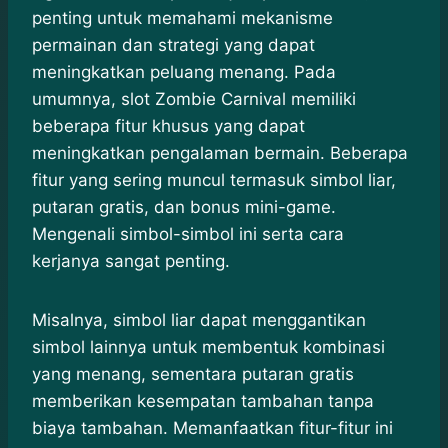
penting untuk memahami mekanisme
permainan dan strategi yang dapat
meningkatkan peluang menang. Pada
umumnya, slot Zombie Carnival memiliki
beberapa fitur khusus yang dapat
meningkatkan pengalaman bermain. Beberapa
fitur yang sering muncul termasuk simbol liar,
putaran gratis, dan bonus mini-game.
Mengenali simbol-simbol ini serta cara
kerjanya sangat penting.
Misalnya, simbol liar dapat menggantikan
simbol lainnya untuk membentuk kombinasi
yang menang, sementara putaran gratis
memberikan kesempatan tambahan tanpa
biaya tambahan. Memanfaatkan fitur-fitur ini