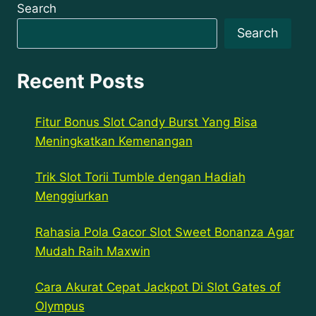
Search
Search
Recent Posts
Fitur Bonus Slot Candy Burst Yang Bisa
Meningkatkan Kemenangan
Trik Slot Torii Tumble dengan Hadiah
Menggiurkan
Rahasia Pola Gacor Slot Sweet Bonanza Agar
Mudah Raih Maxwin
Cara Akurat Cepat Jackpot Di Slot Gates of
Olympus