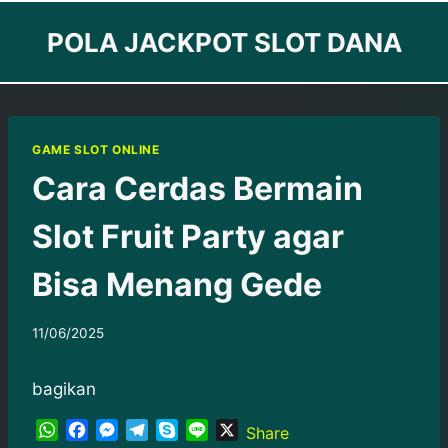
Skip
POLA JACKPOT SLOT DANA
to
content
GAME SLOT ONLINE
Cara Cerdas Bermain
Slot Fruit Party agar
Bisa Menang Gede
11/06/2025
bagikan
W
F
M
T
S
L
X
Share