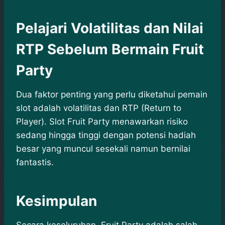
Pelajari Volatilitas dan Nilai
RTP Sebelum Bermain Fruit
Party
Dua faktor penting yang perlu diketahui pemain
slot adalah volatilitas dan RTP (Return to
Player). Slot Fruit Party menawarkan risiko
sedang hingga tinggi dengan potensi hadiah
besar yang muncul sesekali namun bernilai
fantastis.
Kesimpulan