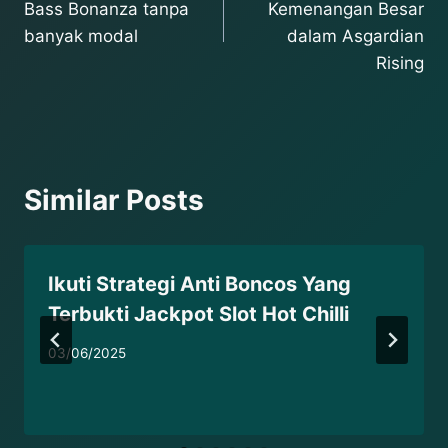
Bass Bonanza tanpa
Kemenangan Besar
banyak modal
dalam Asgardian
Rising
Similar Posts
Ikuti Strategi Anti Boncos Yang
Terbukti Jackpot Slot Hot Chilli
03/06/2025