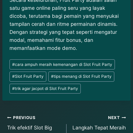
Secara keseluruhan, Fruit Party adalah salah
satu game online paling seru yang layak
dicoba, terutama bagi pemain yang menyukai
tampilan cerah dan ritme permainan dinamis.
Dengan strategi yang tepat seperti mengatur
modal, memahami fitur bonus, dan
memanfaatkan mode demo.
Post
#
cara ampuh meraih kemenangan di Slot Fruit Party
Tags:
#
Slot Fruit Party
#
tips menang di Slot Fruit Party
#
trik agar jacpot di Slot Fruit Party
Post
PREVIOUS
NEXT
Trik efektif Slot Big
Langkah Tepat Meraih
navigation