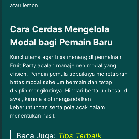
atau lemon.
Cara Cerdas Mengelola
Modal bagi Pemain Baru
Kunci utama agar bisa menang di permainan
Fruit Party adalah manajemen modal yang
efisien. Pemain pemula sebaiknya menetapkan
batas modal sebelum bermain dan tetap
disiplin mengikutinya. Hindari bertaruh besar di
awal, karena slot mengandalkan
keberuntungan serta pola acak dalam
menentukan hasil.
Baca Juga:
Tips Terbaik