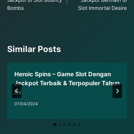
Jackpot di Slot Bouncy
Jackpot Bermain di
Bombs
Slot Immortal Desire
Similar Posts
Heroic Spins – Game Slot Dengan
Jackpot Terbaik & Terpopuler Tahun
Ini
07/04/2024