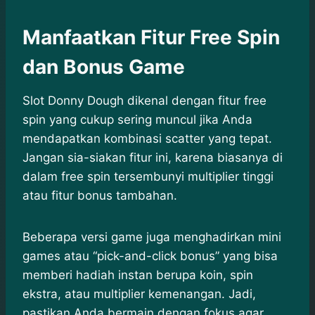
Manfaatkan Fitur Free Spin
dan Bonus Game
Slot Donny Dough dikenal dengan fitur free
spin yang cukup sering muncul jika Anda
mendapatkan kombinasi scatter yang tepat.
Jangan sia-siakan fitur ini, karena biasanya di
dalam free spin tersembunyi multiplier tinggi
atau fitur bonus tambahan.
Beberapa versi game juga menghadirkan mini
games atau “pick-and-click bonus” yang bisa
memberi hadiah instan berupa koin, spin
ekstra, atau multiplier kemenangan. Jadi,
pastikan Anda bermain dengan fokus agar