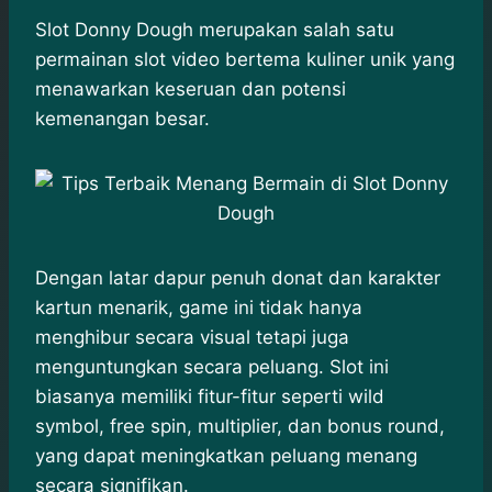
h
a
e
e
k
i
a
c
s
l
y
n
Slot Donny Dough merupakan salah satu
t
e
s
e
p
e
permainan slot video bertema kuliner unik yang
s
b
e
g
e
menawarkan keseruan dan potensi
A
o
n
r
kemenangan besar.
p
o
g
a
p
k
e
m
r
Dengan latar dapur penuh donat dan karakter
kartun menarik, game ini tidak hanya
menghibur secara visual tetapi juga
menguntungkan secara peluang. Slot ini
biasanya memiliki fitur-fitur seperti wild
symbol, free spin, multiplier, dan bonus round,
yang dapat meningkatkan peluang menang
secara signifikan.