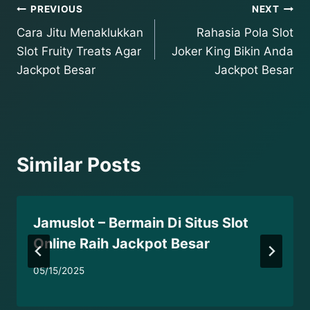
Post
PREVIOUS
NEXT
Cara Jitu Menaklukkan
Rahasia Pola Slot
navigation
Slot Fruity Treats Agar
Joker King Bikin Anda
Jackpot Besar
Jackpot Besar
Similar Posts
Jamuslot – Bermain Di Situs Slot
Online Raih Jackpot Besar
05/15/2025