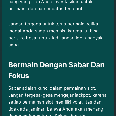
uang yang siap Anda investasikan untuk
bermain, dan patuhi batas tersebut.
Jangan tergoda untuk terus bermain ketika
modal Anda sudah menipis, karena itu bisa
berisiko besar untuk kehilangan lebih banyak
uang.
Bermain Dengan Sabar Dan
Fokus
Sabar adalah kunci dalam permainan slot.
Jangan tergesa-gesa mengejar jackpot, karena
setiap permainan slot memiliki volatilitas dan
tidak ada jaminan bahwa Anda akan menang