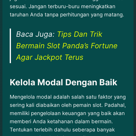
sesuai. Jangan terburu-buru meningkatkan
taruhan Anda tanpa perhitungan yang matang.
Baca Juga:
Tips Dan Trik
Bermain Slot Panda’s Fortune
Agar Jackpot Terus
Kelola Modal Dengan Baik
Mengelola modal adalah salah satu faktor yang
sering kali diabaikan oleh pemain slot. Padahal,
memiliki pengelolaan keuangan yang baik akan
memberi Anda ketahanan dalam bermain.
Tentukan terlebih dahulu seberapa banyak