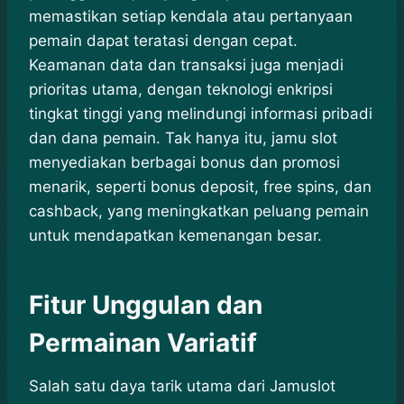
memastikan setiap kendala atau pertanyaan
pemain dapat teratasi dengan cepat.
Keamanan data dan transaksi juga menjadi
prioritas utama, dengan teknologi enkripsi
tingkat tinggi yang melindungi informasi pribadi
dan dana pemain. Tak hanya itu, jamu slot
menyediakan berbagai bonus dan promosi
menarik, seperti bonus deposit, free spins, dan
cashback, yang meningkatkan peluang pemain
untuk mendapatkan kemenangan besar.
Fitur Unggulan dan
Permainan Variatif
Salah satu daya tarik utama dari Jamuslot