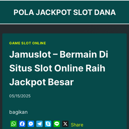
Skip
POLA JACKPOT SLOT DANA
to
content
GAME SLOT ONLINE
Jamuslot – Bermain Di
Situs Slot Online Raih
Jackpot Besar
05/15/2025
bagikan
W
F
M
T
S
L
X
Share