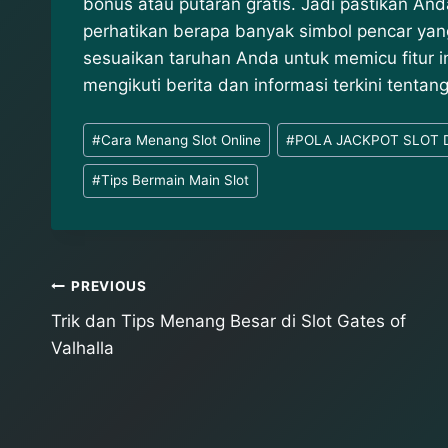
bonus atau putaran gratis. Jadi pastikan An
perhatikan berapa banyak simbol pencar ya
sesuaikan taruhan Anda untuk memicu fitur in
mengikuti berita dan informasi terkini tentan
Post
#
Cara Menang Slot Online
#
POLA JACKPOT SLOT 
Tags:
#
Tips Bermain Main Slot
Post
PREVIOUS
Trik dan Tips Menang Besar di Slot Gates of
navigation
Valhalla