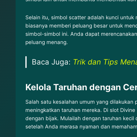
Selain itu, simbol scatter adalah kunci untu
biasanya memberi peluang besar untuk mend
simbol-simbol ini. Anda dapat merencanakan
peluang menang.
Baca Juga:
Trik dan Tips Mena
Kelola Taruhan dengan Ce
Salah satu kesalahan umum yang dilakukan p
meningkatkan taruhan mereka. Di slot Divine
dengan bijak. Mulailah dengan taruhan kecil
setelah Anda merasa nyaman dan memahami