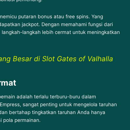
k memicu putaran bonus atau free spins. Yang
apatkan jackpot. Dengan memahami fungsi dari
 langkah-langkah lebih cermat untuk meningkatkan
ng Besar di Slot Gates of Valhalla
rmat
emain adalah terlalu terburu-buru dalam
 Empress, sangat penting untuk mengelola taruhan
 dan bertahap tingkatkan taruhan Anda hanya
 pola permainan.