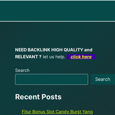
NEED BACKLINK HIGH QUALITY and
RELEVANT ?
let us help.
click here
Search
Search
Recent Posts
Fitur Bonus Slot Candy Burst Yang