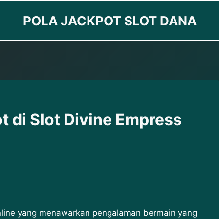
POLA JACKPOT SLOT DANA
t di Slot Divine Empress
 online yang menawarkan pengalaman bermain yang