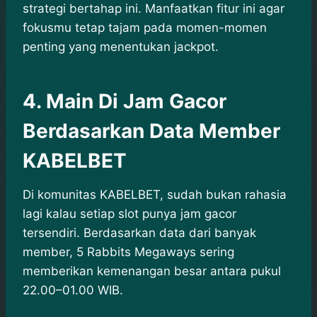
strategi bertahap ini. Manfaatkan fitur ini agar
fokusmu tetap tajam pada momen-momen
penting yang menentukan jackpot.
4. Main Di Jam Gacor
Berdasarkan Data Member
KABELBET
Di komunitas KABELBET, sudah bukan rahasia
lagi kalau setiap slot punya jam gacor
tersendiri. Berdasarkan data dari banyak
member, 5 Rabbits Megaways sering
memberikan kemenangan besar antara pukul
22.00–01.00 WIB.