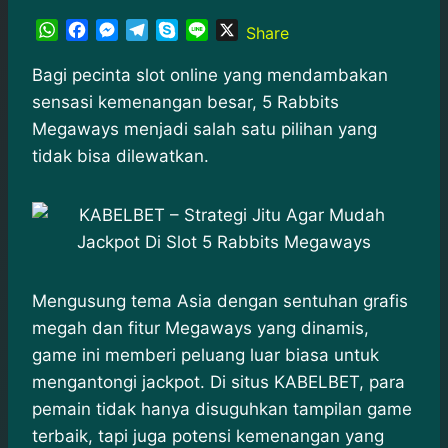
W
F
M
T
S
L
X
Share
h
a
e
e
k
i
a
c
s
l
y
n
Bagi pecinta slot online yang mendambakan
t
e
s
e
p
e
sensasi kemenangan besar, 5 Rabbits
s
b
e
g
e
Megaways menjadi salah satu pilihan yang
A
o
n
r
tidak bisa dilewatkan.
p
o
g
a
p
k
e
m
r
Mengusung tema Asia dengan sentuhan grafis
megah dan fitur Megaways yang dinamis,
game ini memberi peluang luar biasa untuk
mengantongi jackpot. Di situs KABELBET, para
pemain tidak hanya disuguhkan tampilan game
terbaik, tapi juga potensi kemenangan yang