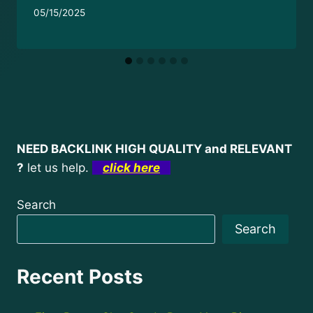
05/15/2025
NEED BACKLINK HIGH QUALITY and RELEVANT
?
let us help.
click here
Search
Search
Recent Posts