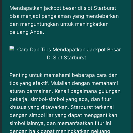
h
a
e
e
k
i
a
c
s
l
y
n
Mendapatkan jackpot besar di slot Starburst
t
e
s
e
p
e
bisa menjadi pengalaman yang mendebarkan
s
b
e
g
e
dan menguntungkan untuk meningkatkan
A
o
n
r
peluang Anda.
p
o
g
a
p
k
e
m
r
Penting untuk memahami beberapa cara dan
tips yang efektif. Mulailah dengan memahami
aturan permainan. Kenali bagaimana gulungan
bekerja, simbol-simbol yang ada, dan fitur
khusus yang ditawarkan. Starburst terkenal
dengan simbol liar yang dapat menggantikan
simbol lainnya, dan memanfaatkan fitur ini
dengan baik dapat meningkatkan peluang