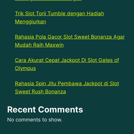
Trik Slot Torii Tumble dengan Hadiah
Menggiurkan
Rahasia Pola Gacor Slot Sweet Bonanza Agar
Mudah Raih Maxwin
Cara Akurat Cepat Jackpot Di Slot Gates of
Olympus
Rahasia Spin Jitu Pembawa Jackpot di Slot
Sweet Rush Bonanza
Recent Comments
No comments to show.