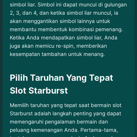
simbol liar. Simbol ini dapat muncul di gulungan
2, 3, dan 4, dan ketika simbol liar muncul, ia
akan menggantikan simbol lainnya untuk
membantu membentuk kombinasi pemenang.
Ketika Anda mendapatkan simbol liar, Anda
juga akan memicu re-spin, memberikan
kesempatan tambahan untuk menang.
Pilih Taruhan Yang Tepat
Slot Starburst
Memilih taruhan yang tepat saat bermain slot
Starburst adalah langkah penting yang dapat
memengaruhi pengalaman bermain dan
peluang kemenangan Anda. Pertama-tama,