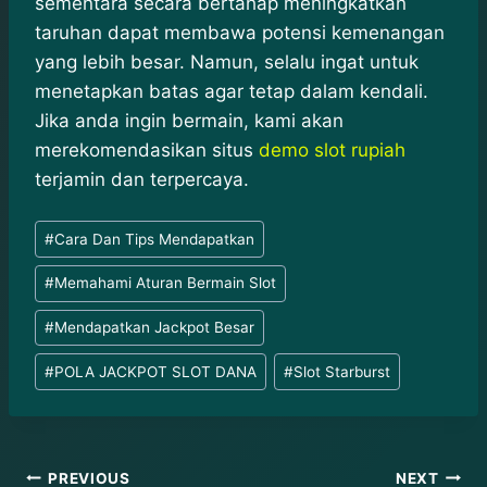
sementara secara bertahap meningkatkan
taruhan dapat membawa potensi kemenangan
yang lebih besar. Namun, selalu ingat untuk
menetapkan batas agar tetap dalam kendali.
Jika anda ingin bermain, kami akan
merekomendasikan situs
demo slot rupiah
terjamin dan terpercaya.
Post
#
Cara Dan Tips Mendapatkan
Tags:
#
Memahami Aturan Bermain Slot
#
Mendapatkan Jackpot Besar
#
POLA JACKPOT SLOT DANA
#
Slot Starburst
Post
PREVIOUS
NEXT