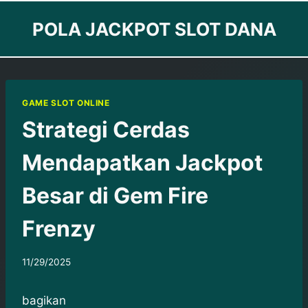
Skip
POLA JACKPOT SLOT DANA
to
content
GAME SLOT ONLINE
Strategi Cerdas
Mendapatkan Jackpot
Besar di Gem Fire
Frenzy
11/29/2025
bagikan