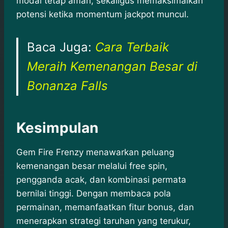
modal tetap aman, sekaligus memaksimalkan
potensi ketika momentum jackpot muncul.
Baca Juga:
Cara Terbaik
Meraih Kemenangan Besar di
Bonanza Falls
Kesimpulan
Gem Fire Frenzy menawarkan peluang
kemenangan besar melalui free spin,
pengganda acak, dan kombinasi permata
bernilai tinggi. Dengan membaca pola
permainan, memanfaatkan fitur bonus, dan
menerapkan strategi taruhan yang terukur,