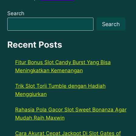
Search
Search
Recent Posts
Fitur Bonus Slot Candy Burst Yang Bisa
Meningkatkan Kemenangan
Trik Slot Torii Tumble dengan Hadiah
Menggiurkan
Rahasia Pola Gacor Slot Sweet Bonanza Agar
Mudah Raih Maxwin
Cara Akurat Cepat Jackpot Di Slot Gates of