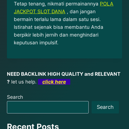
Tetap tenang, nikmati permainannya
POLA
JACKPOT SLOT DANA
, dan jangan
bermain terlalu lama dalam satu sesi.
Istirahat sejenak bisa membantu Anda
berpikir lebih jernih dan menghindari
keputusan impulsif.
NEED BACKLINK HIGH QUALITY and RELEVANT
?
let us help.
click here
Search
Search
Recent Posts