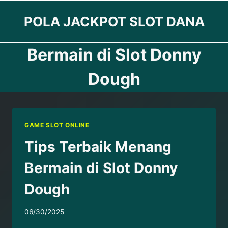
Skip
POLA JACKPOT SLOT DANA
to
content
Bermain di Slot Donny
Dough
GAME SLOT ONLINE
Tips Terbaik Menang
Bermain di Slot Donny
Dough
06/30/2025