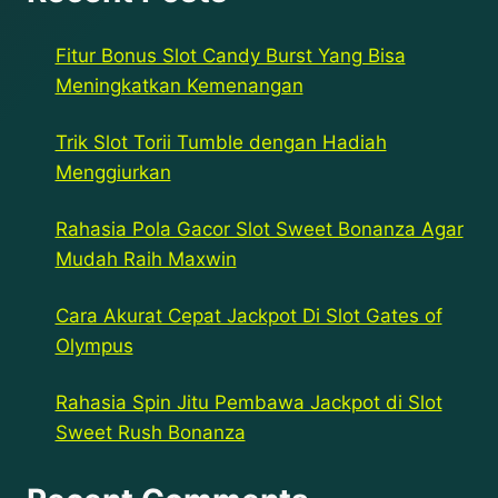
Fitur Bonus Slot Candy Burst Yang Bisa
Meningkatkan Kemenangan
Trik Slot Torii Tumble dengan Hadiah
Menggiurkan
Rahasia Pola Gacor Slot Sweet Bonanza Agar
Mudah Raih Maxwin
Cara Akurat Cepat Jackpot Di Slot Gates of
Olympus
Rahasia Spin Jitu Pembawa Jackpot di Slot
Sweet Rush Bonanza