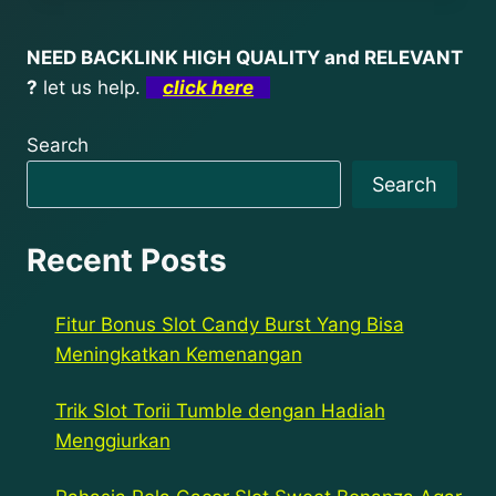
NEED BACKLINK HIGH QUALITY and RELEVANT
?
let us help.
click here
Search
Search
Recent Posts
Fitur Bonus Slot Candy Burst Yang Bisa
Meningkatkan Kemenangan
Trik Slot Torii Tumble dengan Hadiah
Menggiurkan