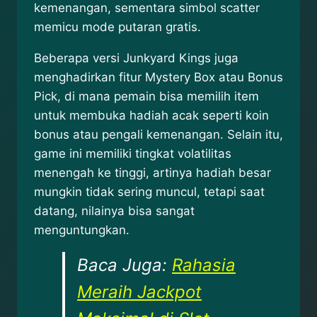
kemenangan, sementara simbol scatter
memicu mode putaran gratis.
Beberapa versi Junkyard Kings juga
menghadirkan fitur Mystery Box atau Bonus
Pick, di mana pemain bisa memilih item
untuk membuka hadiah acak seperti koin
bonus atau pengali kemenangan. Selain itu,
game ini memiliki tingkat volatilitas
menengah ke tinggi, artinya hadiah besar
mungkin tidak sering muncul, tetapi saat
datang, nilainya bisa sangat
menguntungkan.
Baca Juga:
Rahasia
Meraih Jackpot