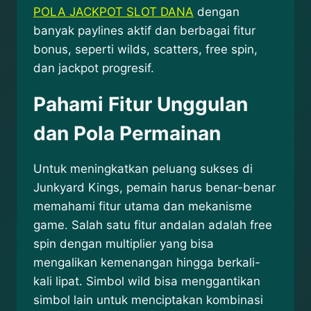
POLA JACKPOT SLOT DANA
dengan
banyak paylines aktif dan berbagai fitur
bonus, seperti wilds, scatters, free spin,
dan jackpot progresif.
Pahami Fitur Unggulan
dan Pola Permainan
Untuk meningkatkan peluang sukses di
Junkyard Kings, pemain harus benar-benar
memahami fitur utama dan mekanisme
game. Salah satu fitur andalan adalah free
spin dengan multiplier yang bisa
mengalikan kemenangan hingga berkali-
kali lipat. Simbol wild bisa menggantikan
simbol lain untuk menciptakan kombinasi