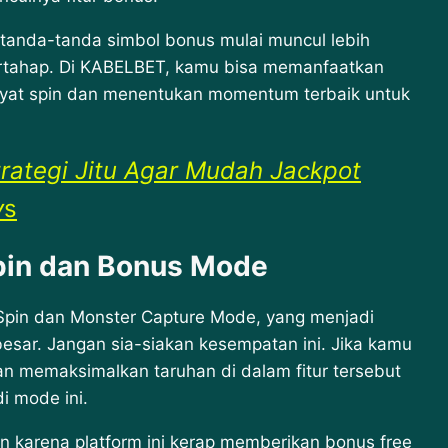
tanda-tanda simbol bonus mulai muncul lebih
bertahap. Di KABELBET, kamu bisa memanfaatkan
wayat spin dan menentukan momentum terbaik untuk
rategi Jitu Agar Mudah Jackpot
y
s
Spin dan Bonus Mode
e Spin dan Monster Capture Mode, yang menjadi
ar. Jangan sia-siakan kesempatan ini. Jika kamu
an memaksimalkan taruhan di dalam fitur tersebut
i mode ini.
 karena platform ini kerap memberikan bonus free