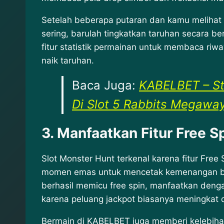
Setelah beberapa putaran dan kamu melihat 
sering, barulah tingkatkan taruhan secara 
fitur statistik permainan untuk membaca ri
naik taruhan.
Baca Juga:
KABELBET – St
Di Slot 5 Rabbits Megawa
3. Manfaatkan Fitur Free 
Slot Monster Hunt terkenal karena fitur Fre
momen emas untuk mencetak kemenangan bes
berhasil memicu free spin, manfaatkan deng
karena peluang jackpot biasanya meningkat d
Bermain di KABELBET juga memberi kelebihan