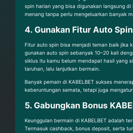
spin harian yang bisa digunakan langsung di
menang tanpa perlu mengeluarkan banyak m
4. Gunakan Fitur Auto Spin
Fitur auto spin bisa menjadi teman baik jik
gunakan auto spin sebanyak 10–20 kali deng
siklus itu kamu belum mendapat hasil yang si
taruhan, lalu lanjutkan bermain.
Banyak pemain di KABELBET sukses menerapk
keberuntungan semata, tetapi juga mengatur 
5. Gabungkan Bonus KAB
Keunggulan bermain di KABELBET adalah ter
Termasuk cashback, bonus deposit, serta tu