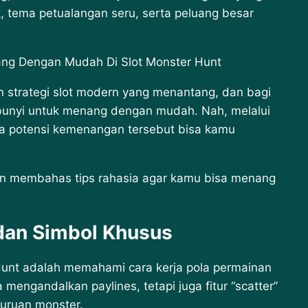
k, tema petualangan seru, serta peluang besar
 strategi slot modern yang menantang, dan bagi
bunyi untuk menang dengan mudah. Nah, melalui
ua potensi kemenangan tersebut bisa kamu
n membahas tips rahasia agar kamu bisa menang
 dan Simbol Khusus
Hunt adalah memahami cara kerja pola permainan
 mengandalkan paylines, tetapi juga fitur “scatter”
buruan monster.