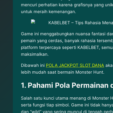
mencuri perhatian karena grafisnya yang uni
untuk meraih kemenangan.
Game ini menggabungkan nuansa fantasi dan
pemain yang cerdas, banyak rahasia tersem
platform terpercaya seperti KABELBET, sem
maksimalkan.
Dibawah ini
POLA JACKPOT SLOT DANA
aka
lebih mudah saat bermain Monster Hunt.
1. Pahami Pola Permainan
Salah satu kunci utama menang di Monster 
serta fungsi tiap simbol. Game ini tidak hanya
dan “wild” yang sering muncul di tengah per