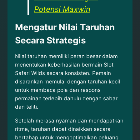
Potensi Maxwin
Mengatur Nilai Taruhan
Secara Strategis
Nilai taruhan memiliki peran besar dalam
menentukan keberhasilan bermain Slot
Safari Wilds secara konsisten. Pemain
disarankan memulai dengan taruhan kecil
untuk membaca pola dan respons
permainan terlebih dahulu dengan sabar
dan teliti.
Setelah merasa nyaman dan mendapatkan
ritme, taruhan dapat dinaikkan secara
bertahap untuk mengoptimalkan peluang