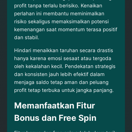
profit tanpa terlalu berisiko. Kenaikan
perlahan ini membantu meminimalkan
risiko sekaligus memaksimalkan potensi
kemenangan saat momentum terasa positif
dan stabil.
Hindari menaikkan taruhan secara drastis
hanya karena emosi sesaat atau tergoda
oleh kekalahan kecil. Pendekatan strategis
dan konsisten jauh lebih efektif dalam
menjaga saldo tetap aman dan peluang
profit tetap terbuka untuk jangka panjang.
Memanfaatkan Fitur
Bonus dan Free Spin