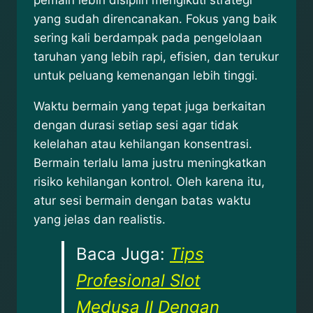
pemain lebih disiplin mengikuti strategi
yang sudah direncanakan. Fokus yang baik
sering kali berdampak pada pengelolaan
taruhan yang lebih rapi, efisien, dan terukur
untuk peluang kemenangan lebih tinggi.
Waktu bermain yang tepat juga berkaitan
dengan durasi setiap sesi agar tidak
kelelahan atau kehilangan konsentrasi.
Bermain terlalu lama justru meningkatkan
risiko kehilangan kontrol. Oleh karena itu,
atur sesi bermain dengan batas waktu
yang jelas dan realistis.
Baca Juga:
Tips
Profesional Slot
Medusa II Dengan