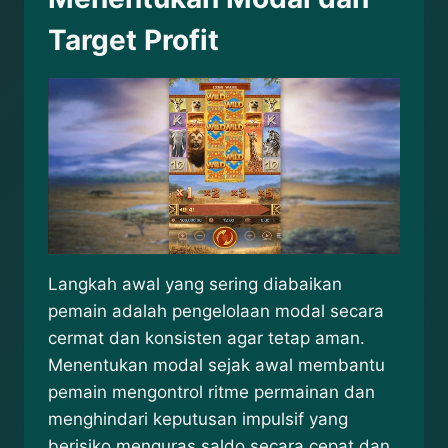
Target Profit
Langkah awal yang sering diabaikan
pemain adalah pengelolaan modal secara
cermat dan konsisten agar tetap aman.
Menentukan modal sejak awal membantu
pemain mengontrol ritme permainan dan
menghindari keputusan impulsif yang
berisiko menguras saldo secara cepat dan