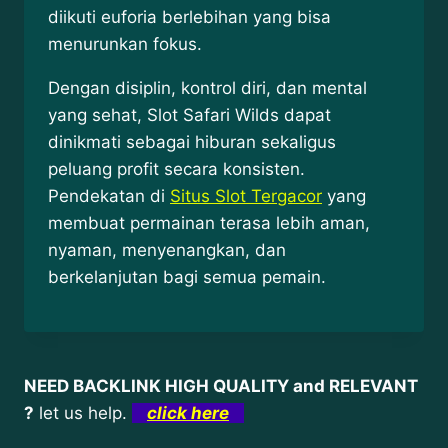
diikuti euforia berlebihan yang bisa
menurunkan fokus.
Dengan disiplin, kontrol diri, dan mental
yang sehat, Slot Safari Wilds dapat
dinikmati sebagai hiburan sekaligus
peluang profit secara konsisten.
Pendekatan di
Situs Slot Tergacor
yang
membuat permainan terasa lebih aman,
nyaman, menyenangkan, dan
berkelanjutan bagi semua pemain.
NEED BACKLINK HIGH QUALITY and RELEVANT
?
let us help.
click here