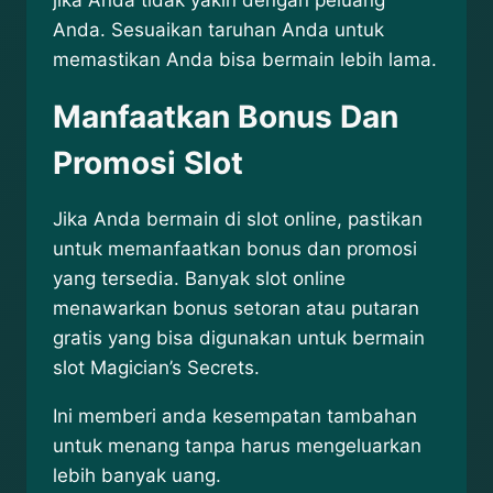
Anda. Sesuaikan taruhan Anda untuk
memastikan Anda bisa bermain lebih lama.
Manfaatkan Bonus Dan
Promosi Slot
Jika Anda bermain di slot online, pastikan
untuk memanfaatkan bonus dan promosi
yang tersedia. Banyak slot online
menawarkan bonus setoran atau putaran
gratis yang bisa digunakan untuk bermain
slot Magician’s Secrets.
Ini memberi anda kesempatan tambahan
untuk menang tanpa harus mengeluarkan
lebih banyak uang.