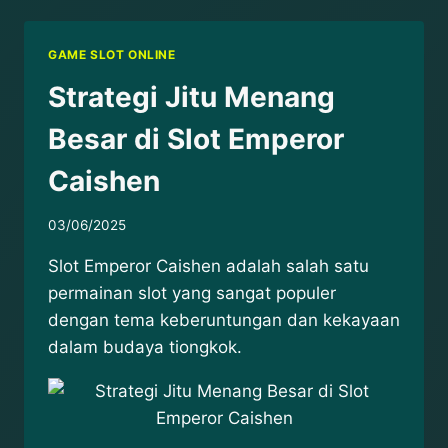
GAME SLOT ONLINE
Strategi Jitu Menang
Besar di Slot Emperor
Caishen
03/06/2025
Slot Emperor Caishen adalah salah satu
permainan slot yang sangat populer
dengan tema keberuntungan dan kekayaan
dalam budaya tiongkok.