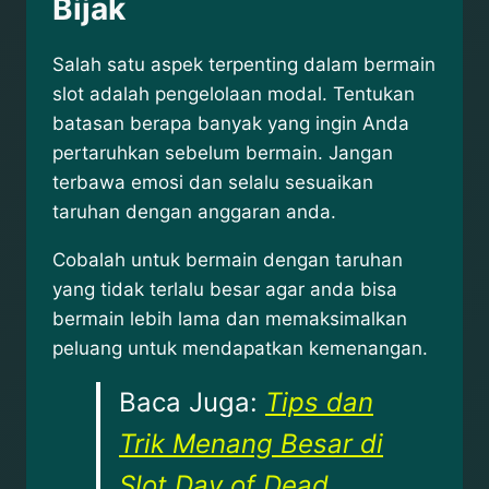
Bijak
Salah satu aspek terpenting dalam bermain
slot adalah pengelolaan modal. Tentukan
batasan berapa banyak yang ingin Anda
pertaruhkan sebelum bermain. Jangan
terbawa emosi dan selalu sesuaikan
taruhan dengan anggaran anda.
Cobalah untuk bermain dengan taruhan
yang tidak terlalu besar agar anda bisa
bermain lebih lama dan memaksimalkan
peluang untuk mendapatkan kemenangan.
Baca Juga:
Tips dan
Trik Menang Besar di
Slot Day of Dead