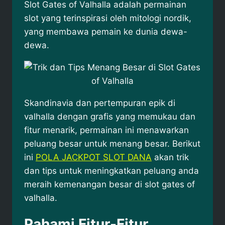
Slot Gates of Valhalla adalah permainan
slot yang terinspirasi oleh mitologi nordik,
yang membawa pemain ke dunia dewa-
dewa.
Skandinavia dan pertempuran epik di
valhalla dengan grafis yang memukau dan
fitur menarik, permainan ini menawarkan
peluang besar untuk menang besar. Berikut
ini
POLA JACKPOT SLOT DANA
akan trik
dan tips untuk meningkatkan peluang anda
meraih kemenangan besar di slot gates of
valhalla.
Pahami Fitur-Fitur