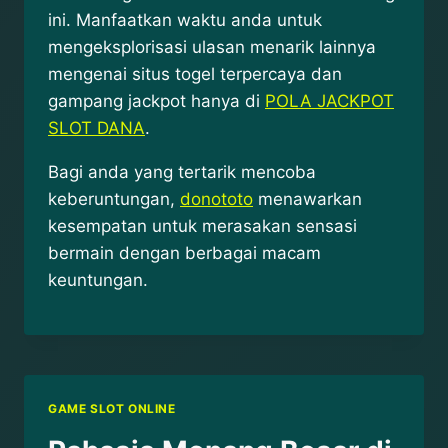
ini. Manfaatkan waktu anda untuk
mengeksplorisasi ulasan menarik lainnya
mengenai situs togel terpercaya dan
gampang jackpot hanya di
POLA JACKPOT
SLOT DANA
.
Bagi anda yang tertarik mencoba
keberuntungan,
donototo
menawarkan
kesempatan untuk merasakan sensasi
bermain dengan berbagai macam
keuntungan.
GAME SLOT ONLINE