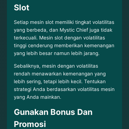
Slot
Setiap mesin slot memiliki tingkat volatilitas
yang berbeda, dan Mystic Chief juga tidak
terkecuali. Mesin slot dengan volatilitas
tinggi cenderung memberikan kemenangan
yang lebih besar namun lebih jarang.
Sebaliknya, mesin dengan volatilitas
rendah menawarkan kemenangan yang
lebih sering, tetapi lebih kecil. Tentukan
strategi Anda berdasarkan volatilitas mesin
yang Anda mainkan.
Gunakan Bonus Dan
Promosi