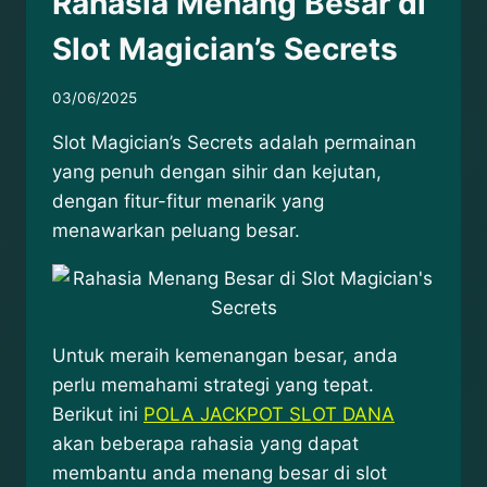
Rahasia Menang Besar di
Slot Magician’s Secrets
03/06/2025
Slot Magician’s Secrets adalah permainan
yang penuh dengan sihir dan kejutan,
dengan fitur-fitur menarik yang
menawarkan peluang besar.
Untuk meraih kemenangan besar, anda
perlu memahami strategi yang tepat.
Berikut ini
POLA JACKPOT SLOT DANA
akan beberapa rahasia yang dapat
membantu anda menang besar di slot