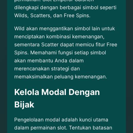
dilengkapi dengan berbagai simbol seperti
Wilds, Scatters, dan Free Spins.
Wild akan menggantikan simbol lain untuk
menciptakan kombinasi kemenangan,
sementara Scatter dapat memicu fitur Free
Spins. Memahami fungsi setiap simbol
akan membantu Anda dalam
merencanakan strategi dan
memaksimalkan peluang kemenangan.
Kelola Modal Dengan
Bijak
Pengelolaan modal adalah kunci utama
dalam permainan slot. Tentukan batasan