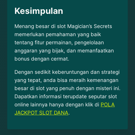
Kesimpulan
Menang besar di slot Magician’s Secrets
memerlukan pemahaman yang baik
tentang fitur permainan, pengelolaan
anggaran yang bijak, dan memanfaatkan
bonus dengan cermat.
Dengan sedikit keberuntungan dan strategi
yang tepat, anda bisa meraih kemenangan
besar di slot yang penuh dengan misteri ini.
Dapatkan informasi terupdate seputar slot
online lainnya hanya dengan klik di
POLA
JACKPOT SLOT DANA
.