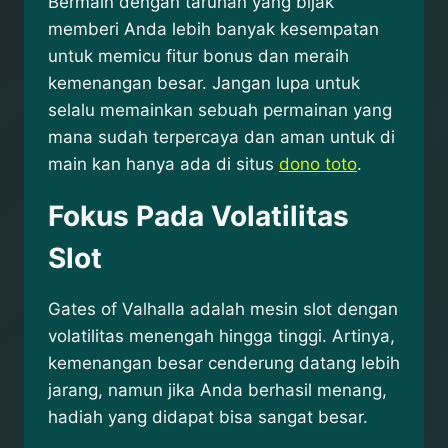
Bermain dengan taruhan yang bijak
memberi Anda lebih banyak kesempatan
untuk memicu fitur bonus dan meraih
kemenangan besar. Jangan lupa untuk
selalu memainkan sebuah permainan yang
mana sudah terpercaya dan aman untuk di
main kan hanya ada di situs
dono toto
.
Fokus Pada Volatilitas
Slot
Gates of Valhalla adalah mesin slot dengan
volatilitas menengah hingga tinggi. Artinya,
kemenangan besar cenderung datang lebih
jarang, namun jika Anda berhasil menang,
hadiah yang didapat bisa sangat besar.