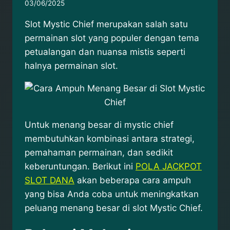
03/06/2025
Slot Mystic Chief merupakan salah satu
permainan slot yang populer dengan tema
petualangan dan nuansa mistis seperti
halnya permainan slot.
Untuk menang besar di mystic chief
membutuhkan kombinasi antara strategi,
pemahaman permainan, dan sedikit
keberuntungan. Berikut ini
POLA JACKPOT
SLOT DANA
akan beberapa cara ampuh
yang bisa Anda coba untuk meningkatkan
peluang menang besar di slot Mystic Chief.