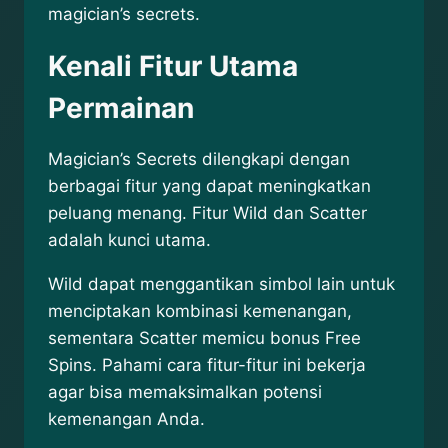
magician’s secrets.
Kenali Fitur Utama
Permainan
Magician’s Secrets dilengkapi dengan
berbagai fitur yang dapat meningkatkan
peluang menang. Fitur Wild dan Scatter
adalah kunci utama.
Wild dapat menggantikan simbol lain untuk
menciptakan kombinasi kemenangan,
sementara Scatter memicu bonus Free
Spins. Pahami cara fitur-fitur ini bekerja
agar bisa memaksimalkan potensi
kemenangan Anda.