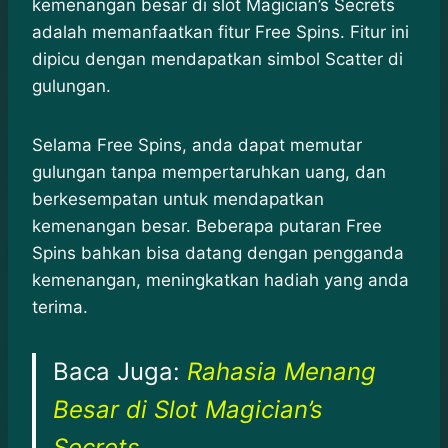
kemenangan besar di slot Magician’s Secrets
adalah memanfaatkan fitur Free Spins. Fitur ini
dipicu dengan mendapatkan simbol Scatter di
gulungan.
Selama Free Spins, anda dapat memutar
gulungan tanpa mempertaruhkan uang, dan
berkesempatan untuk mendapatkan
kemenangan besar. Beberapa putaran Free
Spins bahkan bisa datang dengan pengganda
kemenangan, meningkatkan hadiah yang anda
terima.
Baca Juga:
Rahasia Menang
Besar di Slot Magician’s
Secrets