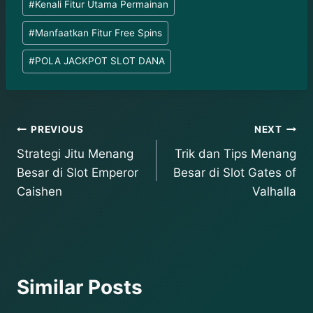
#
Kenali Fitur Utama Permainan
#
Manfaatkan Fitur Free Spins
#
POLA JACKPOT SLOT DANA
Post
PREVIOUS
NEXT
Strategi Jitu Menang
Trik dan Tips Menang
navigation
Besar di Slot Emperor
Besar di Slot Gates of
Caishen
Valhalla
Similar Posts