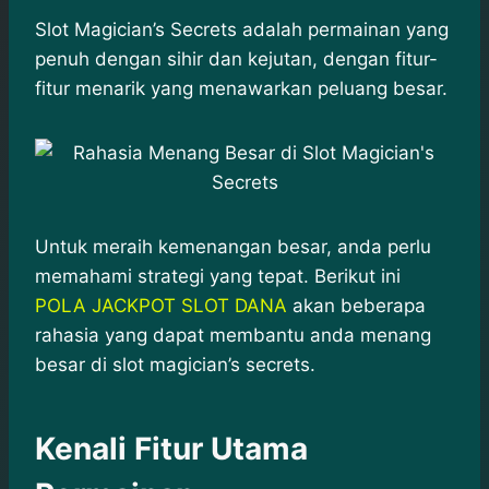
h
a
e
e
k
i
a
c
s
l
y
n
Slot Magician’s Secrets adalah permainan yang
t
e
s
e
p
e
penuh dengan sihir dan kejutan, dengan fitur-
s
b
e
g
e
fitur menarik yang menawarkan peluang besar.
A
o
n
r
p
o
g
a
p
k
e
m
r
Untuk meraih kemenangan besar, anda perlu
memahami strategi yang tepat. Berikut ini
POLA JACKPOT SLOT DANA
akan beberapa
rahasia yang dapat membantu anda menang
besar di slot magician’s secrets.
Kenali Fitur Utama