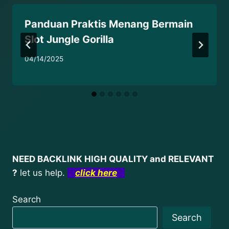
Panduan Praktis Menang Bermain
Slot Jungle Gorilla
04/14/2025
NEED BACKLINK HIGH QUALITY and RELEVANT
?
let us help.
click here
Search
Search