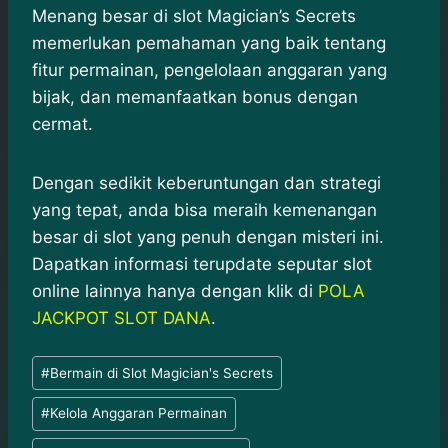
Menang besar di slot Magician’s Secrets
memerlukan pemahaman yang baik tentang
fitur permainan, pengelolaan anggaran yang
bijak, dan memanfaatkan bonus dengan
cermat.
Dengan sedikit keberuntungan dan strategi
yang tepat, anda bisa meraih kemenangan
besar di slot yang penuh dengan misteri ini.
Dapatkan informasi terupdate seputar slot
online lainnya hanya dengan klik di
POLA
JACKPOT SLOT DANA
.
Post
#
Bermain di Slot Magician's Secrets
Tags:
#
Kelola Anggaran Permainan