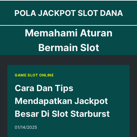
Skip
POLA JACKPOT SLOT DANA
to
content
Memahami Aturan
Bermain Slot
GAME SLOT ONLINE
Cara Dan Tips
Mendapatkan Jackpot
Besar Di Slot Starburst
01/14/2025