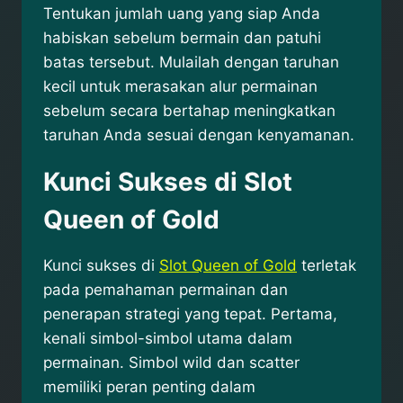
Tentukan jumlah uang yang siap Anda
habiskan sebelum bermain dan patuhi
batas tersebut. Mulailah dengan taruhan
kecil untuk merasakan alur permainan
sebelum secara bertahap meningkatkan
taruhan Anda sesuai dengan kenyamanan.
Kunci Sukses di Slot
Queen of Gold
Kunci sukses di
Slot Queen of Gold
terletak
pada pemahaman permainan dan
penerapan strategi yang tepat. Pertama,
kenali simbol-simbol utama dalam
permainan. Simbol wild dan scatter
memiliki peran penting dalam