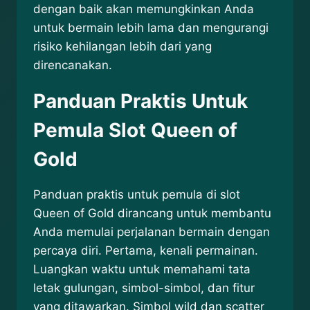
dengan baik akan memungkinkan Anda
untuk bermain lebih lama dan mengurangi
risiko kehilangan lebih dari yang
direncanakan.
Panduan Praktis Untuk
Pemula Slot Queen of
Gold
Panduan praktis untuk pemula di slot
Queen of Gold dirancang untuk membantu
Anda memulai perjalanan bermain dengan
percaya diri. Pertama, kenali permainan.
Luangkan waktu untuk memahami tata
letak gulungan, simbol-simbol, dan fitur
yang ditawarkan. Simbol wild dan scatter