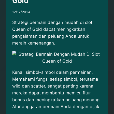
Gold
12/17/2024
Strategi bermain dengan mudah di slot
Queen of Gold dapat meningkatkan
pengalaman dan peluang Anda untuk
meraih kemenangan.
Kenali simbol-simbol dalam permainan.
Memahami fungsi setiap simbol, terutama
wild dan scatter, sangat penting karena
mereka dapat membantu memicu fitur
bonus dan meningkatkan peluang menang.
Atur anggaran bermain Anda dengan bijak.