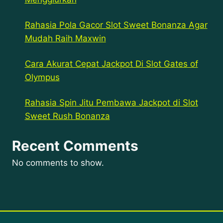
Rahasia Pola Gacor Slot Sweet Bonanza Agar
Mudah Raih Maxwin
Cara Akurat Cepat Jackpot Di Slot Gates of
Olympus
Rahasia Spin Jitu Pembawa Jackpot di Slot
Sweet Rush Bonanza
Recent Comments
No comments to show.