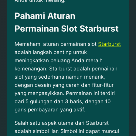
Anda untuk menang.
Pahami Aturan
Permainan Slot Starburst
Memahami aturan permainan slot
Starburst
adalah langkah penting untuk
meningkatkan peluang Anda meraih
kemenangan. Starburst adalah permainan
slot yang sederhana namun menarik,
dengan desain yang cerah dan fitur-fitur
yang mengasyikkan. Permainan ini terdiri
dari 5 gulungan dan 3 baris, dengan 10
garis pembayaran yang aktif.
Salah satu aspek utama dari Starburst
adalah simbol liar. Simbol ini dapat muncul