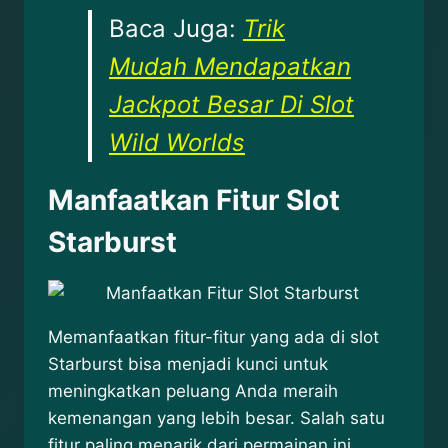
Baca Juga:
Trik
Mudah Mendapatkan
Jackpot Besar Di Slot
Wild Worlds
Manfaatkan Fitur Slot
Starburst
Memanfaatkan fitur-fitur yang ada di slot
Starburst bisa menjadi kunci untuk
meningkatkan peluang Anda meraih
kemenangan yang lebih besar. Salah satu
fitur paling menarik dari permainan ini