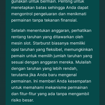
gunakan untuk bermain. Penting untuk
menetapkan batas sehingga Anda dapat
mengontrol pengeluaran dan menikmati
permainan tanpa tekanan finansial.
Setelah menentukan anggaran, perhatikan
rentang taruhan yang ditawarkan oleh
mesin slot. Starburst biasanya memiliki
opsi taruhan yang fleksibel, memungkinkan
pemain untuk memilih jumlah taruhan yang
sesuai dengan anggaran mereka. Mulailah
dengan taruhan yang lebih rendah,
terutama jika Anda baru mengenal
permainan. Ini memberi Anda kesempatan
untuk memahami mekanisme permainan
dan fitur-fitur yang ada tanpa mengambil
risiko besar.