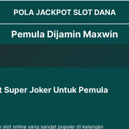
POLA JACKPOT SLOT DANA
Pemula Dijamin Maxwin
t Super Joker Untuk Pemula
 slot online yang sangat populer di kalangan