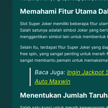
Memahami Fitur Utama Da
Slot Super Joker memiliki beberapa fitur u
Salah satunya adalah simbol Joker yang ber
menggantikan simbol lain untuk membentuk
Selain itu, terdapat fitur Super Joker yang 
free spin, yang sangat penting untuk meraih 
sangat membantu pemain untuk memaksimal
Baca Juga:
Ingin Jackpot S
Auto Maxwin
Menentukan Jumlah Taruh
Salah satu kunci untuk meraih kemenangan d