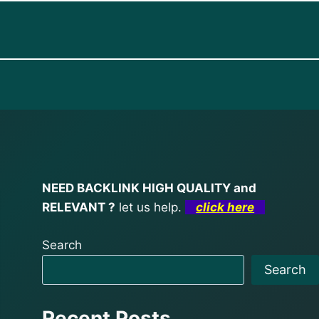
NEED BACKLINK HIGH QUALITY and
RELEVANT ?
let us help.
click here
Search
Search
Recent Posts