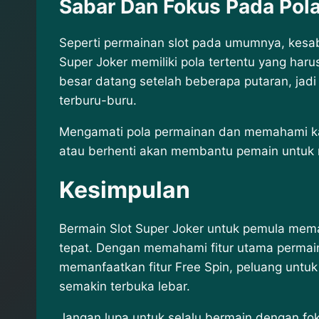
Sabar Dan Fokus Pada Pol
Seperti permainan slot pada umumnya, kesa
Super Joker memiliki pola tertentu yang har
besar datang setelah beberapa putaran, jadi 
terburu-buru.
Mengamati pola permainan dan memahami ka
atau berhenti akan membantu pemain untuk m
Kesimpulan
Bermain Slot Super Joker untuk pemula me
tepat. Dengan memahami fitur utama permain
memanfaatkan fitur Free Spin, peluang unt
semakin terbuka lebar.
Jangan lupa untuk selalu bermain dengan fok