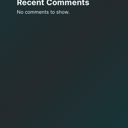
Recent Comments
No comments to show.