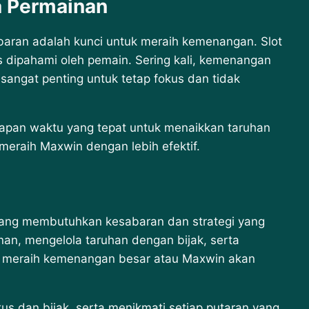
a Permainan
baran adalah kunci untuk meraih kemenangan. Slot
us dipahami oleh pemain. Sering kali, kemenangan
sangat penting untuk tetap fokus dan tidak
pan waktu yang tepat untuk menaikkan taruhan
eraih Maxwin dengan lebih efektif.
mang membutuhkan kesabaran dan strategi yang
an, mengelola taruhan dengan bijak, serta
uk meraih kemenangan besar atau Maxwin akan
us dan bijak, serta menikmati setiap putaran yang