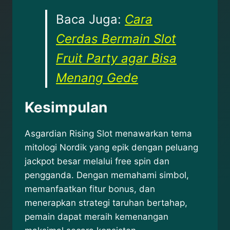
Baca Juga:
Cara
Cerdas Bermain Slot
Fruit Party agar Bisa
Menang Gede
Kesimpulan
Asgardian Rising Slot menawarkan tema
mitologi Nordik yang epik dengan peluang
jackpot besar melalui free spin dan
pengganda. Dengan memahami simbol,
memanfaatkan fitur bonus, dan
menerapkan strategi taruhan bertahap,
pemain dapat meraih kemenangan