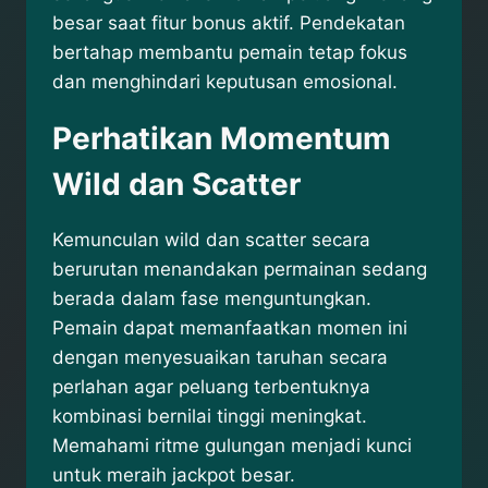
besar saat fitur bonus aktif. Pendekatan
bertahap membantu pemain tetap fokus
dan menghindari keputusan emosional.
Perhatikan Momentum
Wild dan Scatter
Kemunculan wild dan scatter secara
berurutan menandakan permainan sedang
berada dalam fase menguntungkan.
Pemain dapat memanfaatkan momen ini
dengan menyesuaikan taruhan secara
perlahan agar peluang terbentuknya
kombinasi bernilai tinggi meningkat.
Memahami ritme gulungan menjadi kunci
untuk meraih jackpot besar.