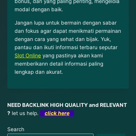
bonus, dan yang paling penting, mengelola
modal dengan baik.
Jangan lupa untuk bermain dengan sabar
dan fokus agar dapat menikmati permainan
dengan cara yang sehat dan bijak. Yuk,
pantau dan ikuti informasi terbaru seputar
Slot Online
yang pastinya akan kami
memberikann detail informasi paling
lengkap dan akurat.
NEED BACKLINK HIGH QUALITY and RELEVANT
?
let us help.
click here
Search