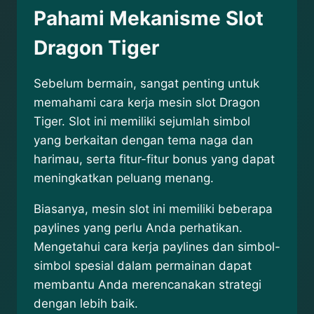
Pahami Mekanisme Slot
Dragon Tiger
Sebelum bermain, sangat penting untuk
memahami cara kerja mesin slot Dragon
Tiger. Slot ini memiliki sejumlah simbol
yang berkaitan dengan tema naga dan
harimau, serta fitur-fitur bonus yang dapat
meningkatkan peluang menang.
Biasanya, mesin slot ini memiliki beberapa
paylines yang perlu Anda perhatikan.
Mengetahui cara kerja paylines dan simbol-
simbol spesial dalam permainan dapat
membantu Anda merencanakan strategi
dengan lebih baik.