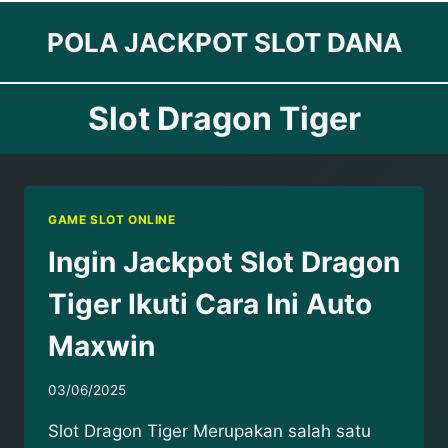
Skip
POLA JACKPOT SLOT DANA
to
content
Slot Dragon Tiger
GAME SLOT ONLINE
Ingin Jackpot Slot Dragon
Tiger Ikuti Cara Ini Auto
Maxwin
03/06/2025
Slot Dragon Tiger Merupakan salah satu