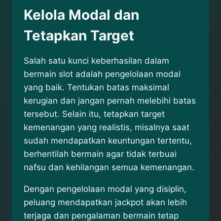
Kelola Modal dan
Tetapkan Target
Salah satu kunci keberhasilan dalam
bermain slot adalah pengelolaan modal
yang baik. Tentukan batas maksimal
kerugian dan jangan pernah melebihi batas
tersebut. Selain itu, tetapkan target
kemenangan yang realistis, misalnya saat
sudah mendapatkan keuntungan tertentu,
berhentilah bermain agar tidak terbuai
nafsu dan kehilangan semua kemenangan.
Dengan pengelolaan modal yang disiplin,
peluang mendapatkan jackpot akan lebih
terjaga dan pengalaman bermain tetap