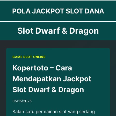
Skip
POLA JACKPOT SLOT DANA
to
content
Slot Dwarf & Dragon
GAME SLOT ONLINE
Kopertoto – Cara
Mendapatkan Jackpot
Slot Dwarf & Dragon
05/15/2025
Salah satu permainan slot yang sedang