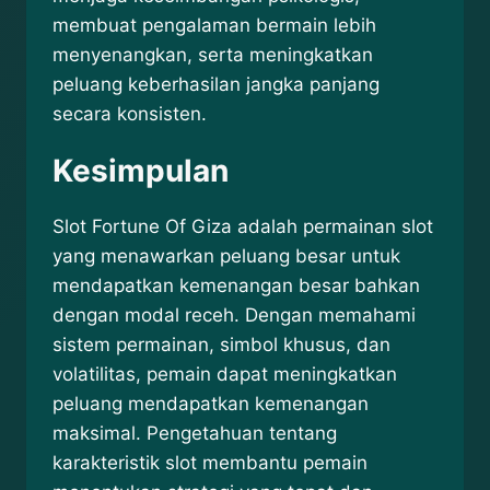
membuat pengalaman bermain lebih
menyenangkan, serta meningkatkan
peluang keberhasilan jangka panjang
secara konsisten.
Kesimpulan
Slot Fortune Of Giza adalah permainan slot
yang menawarkan peluang besar untuk
mendapatkan kemenangan besar bahkan
dengan modal receh. Dengan memahami
sistem permainan, simbol khusus, dan
volatilitas, pemain dapat meningkatkan
peluang mendapatkan kemenangan
maksimal. Pengetahuan tentang
karakteristik slot membantu pemain