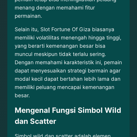
menang dengan memahami fitur
permainan.
Selain itu, Slot Fortune Of Giza biasanya
memiliki volatilitas menengah hingga tinggi,
yang berarti kemenangan besar bisa
muncul meskipun tidak terlalu sering.
Dengan memahami karakteristik ini, pemain
dapat menyesuaikan strategi bermain agar
modal kecil dapat bertahan lebih lama dan
memiliki peluang mencapai kemenangan
besar.
Mengenal Fungsi Simbol Wild
dan Scatter
Simbol wild dan scatter adalah elemen