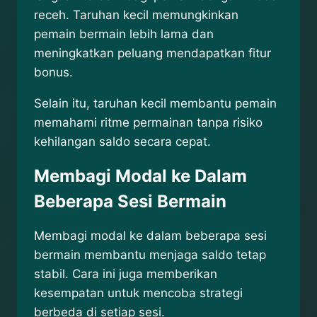
receh. Taruhan kecil memungkinkan
pemain bermain lebih lama dan
meningkatkan peluang mendapatkan fitur
bonus.
Selain itu, taruhan kecil membantu pemain
memahami ritme permainan tanpa risiko
kehilangan saldo secara cepat.
Membagi Modal ke Dalam
Beberapa Sesi Bermain
Membagi modal ke dalam beberapa sesi
bermain membantu menjaga saldo tetap
stabil. Cara ini juga memberikan
kesempatan untuk mencoba strategi
berbeda di setiap sesi.