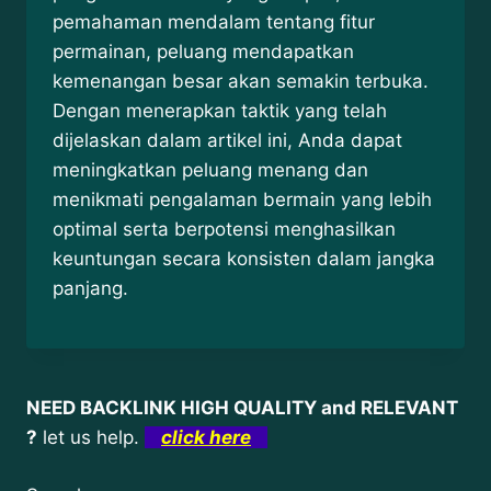
pemahaman mendalam tentang fitur
permainan, peluang mendapatkan
kemenangan besar akan semakin terbuka.
Dengan menerapkan taktik yang telah
dijelaskan dalam artikel ini, Anda dapat
meningkatkan peluang menang dan
menikmati pengalaman bermain yang lebih
optimal serta berpotensi menghasilkan
keuntungan secara konsisten dalam jangka
panjang.
NEED BACKLINK HIGH QUALITY and RELEVANT
?
let us help.
click here