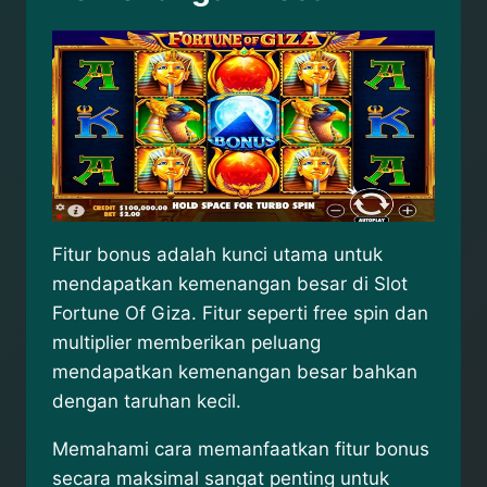
Fitur bonus adalah kunci utama untuk
mendapatkan kemenangan besar di Slot
Fortune Of Giza. Fitur seperti free spin dan
multiplier memberikan peluang
mendapatkan kemenangan besar bahkan
dengan taruhan kecil.
Memahami cara memanfaatkan fitur bonus
secara maksimal sangat penting untuk