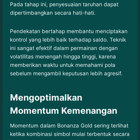
Pada tahap ini, penyesuaian taruhan dapat
dipertimbangkan secara hati-hati.
Pendekatan bertahap membantu menciptakan
kontrol yang lebih baik terhadap saldo. Teknik
ini sangat efektif dalam permainan dengan
volatilitas menengah hingga tinggi, karena
memberikan waktu untuk memahami pola
sebelum mengambil keputusan lebih agresif.
Mengoptimalkan
Momentum Kemenangan
Momentum dalam Bonanza Gold sering terlihat
ketika kombinasi simbol mulai terbentuk secara