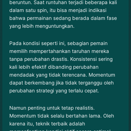
beruntun. Saat runtuhan terjadi beberapa kali
dalam satu spin, itu bisa menjadi indikasi
bahwa permainan sedang berada dalam fase
yang lebih menguntungkan.
Pada kondisi seperti ini, sebagian pemain
memilih mempertahankan taruhan mereka
tanpa perubahan drastis. Konsistensi sering
kali lebih efektif dibanding perubahan
mendadak yang tidak terencana. Momentum
dapat berkembang jika tidak terganggu oleh
perubahan strategi yang terlalu cepat.
Namun penting untuk tetap realistis.
Momentum tidak selalu bertahan lama. Oleh
karena itu, teknik terbaik adalah