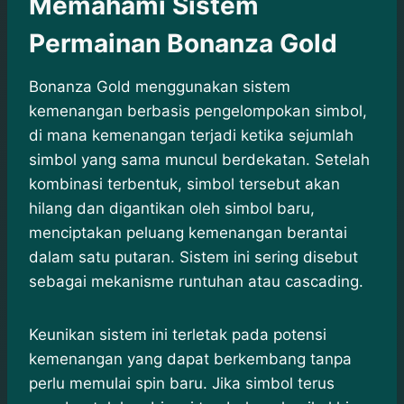
Memahami Sistem
Permainan Bonanza Gold
Bonanza Gold menggunakan sistem
kemenangan berbasis pengelompokan simbol,
di mana kemenangan terjadi ketika sejumlah
simbol yang sama muncul berdekatan. Setelah
kombinasi terbentuk, simbol tersebut akan
hilang dan digantikan oleh simbol baru,
menciptakan peluang kemenangan berantai
dalam satu putaran. Sistem ini sering disebut
sebagai mekanisme runtuhan atau cascading.
Keunikan sistem ini terletak pada potensi
kemenangan yang dapat berkembang tanpa
perlu memulai spin baru. Jika simbol terus