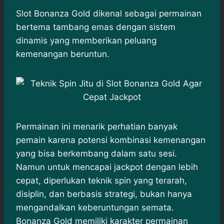
h
a
e
e
k
i
a
c
s
l
y
n
Slot Bonanza Gold dikenal sebagai permainan
t
e
s
e
p
e
bertema tambang emas dengan sistem
s
b
e
g
e
dinamis yang memberikan peluang
A
o
n
r
kemenangan beruntun.
p
o
g
a
p
k
e
m
r
Permainan ini menarik perhatian banyak
pemain karena potensi kombinasi kemenangan
yang bisa berkembang dalam satu sesi.
Namun untuk mencapai jackpot dengan lebih
cepat, diperlukan teknik spin yang terarah,
disiplin, dan berbasis strategi, bukan hanya
mengandalkan keberuntungan semata.
Bonanza Gold memiliki karakter permainan