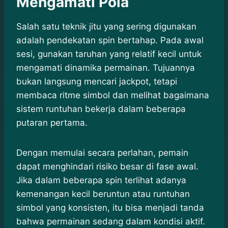
Mengamati Pola
Salah satu teknik jitu yang sering digunakan
adalah pendekatan spin bertahap. Pada awal
sesi, gunakan taruhan yang relatif kecil untuk
mengamati dinamika permainan. Tujuannya
bukan langsung mencari jackpot, tetapi
membaca ritme simbol dan melihat bagaimana
sistem runtuhan bekerja dalam beberapa
putaran pertama.
Dengan memulai secara perlahan, pemain
dapat menghindari risiko besar di fase awal.
Jika dalam beberapa spin terlihat adanya
kemenangan kecil beruntun atau runtuhan
simbol yang konsisten, itu bisa menjadi tanda
bahwa permainan sedang dalam kondisi aktif.