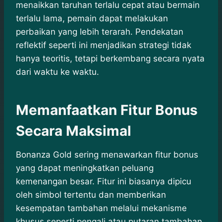
menaikkan taruhan terlalu cepat atau bermain
terlalu lama, pemain dapat melakukan
perbaikan yang lebih terarah. Pendekatan
reflektif seperti ini menjadikan strategi tidak
hanya teoritis, tetapi berkembang secara nyata
dari waktu ke waktu.
Memanfaatkan Fitur Bonus
Secara Maksimal
Bonanza Gold sering menawarkan fitur bonus
yang dapat meningkatkan peluang
kemenangan besar. Fitur ini biasanya dipicu
oleh simbol tertentu dan memberikan
kesempatan tambahan melalui mekanisme
khusus seperti pengali atau putaran tambahan.