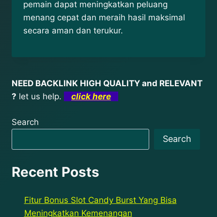
pemain dapat meningkatkan peluang
menang cepat dan meraih hasil maksimal
secara aman dan terukur.
NEED BACKLINK HIGH QUALITY and RELEVANT
?
let us help.
click here
Search
Search
Recent Posts
Fitur Bonus Slot Candy Burst Yang Bisa
Meningkatkan Kemenangan