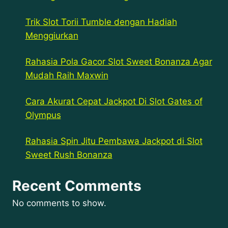
Trik Slot Torii Tumble dengan Hadiah
Menggiurkan
Rahasia Pola Gacor Slot Sweet Bonanza Agar
Mudah Raih Maxwin
Cara Akurat Cepat Jackpot Di Slot Gates of
Olympus
Rahasia Spin Jitu Pembawa Jackpot di Slot
Sweet Rush Bonanza
Recent Comments
No comments to show.