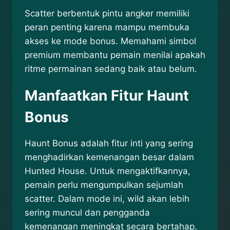
Scatter berbentuk pintu angker memiliki
peran penting karena mampu membuka
akses ke mode bonus. Memahami simbol
premium membantu pemain menilai apakah
ritme permainan sedang baik atau belum.
Manfaatkan Fitur Haunt
Bonus
Haunt Bonus adalah fitur inti yang sering
menghadirkan kemenangan besar dalam
Hunted House. Untuk mengaktifkannya,
pemain perlu mengumpulkan sejumlah
scatter. Dalam mode ini, wild akan lebih
sering muncul dan pengganda
kemenangan meningkat secara bertahap.