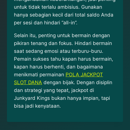
untuk tidak terlalu ambisius. Gunakan
hanya sebagian kecil dari total saldo Anda
per sesi dan hindari “all-in”.
Selain itu, penting untuk bermain dengan
pikiran tenang dan fokus. Hindari bermain
saat sedang emosi atau terburu-buru.
Pemain sukses tahu kapan harus bermain,
kapan harus berhenti, dan bagaimana
menikmati permainan
POLA JACKPOT
SLOT DANA
dengan bijak. Dengan disiplin
dan strategi yang tepat, jackpot di
Junkyard Kings bukan hanya impian, tapi
bisa jadi kenyataan.