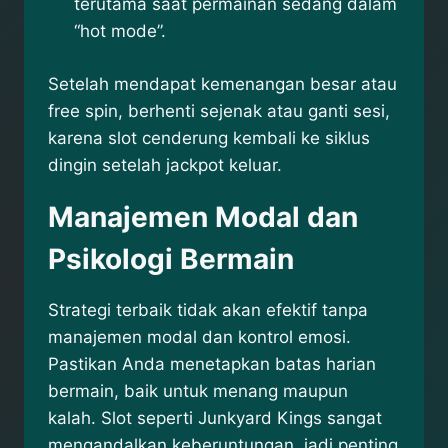
terutama saat permainan sedang dalam
“hot mode”.
Setelah mendapat kemenangan besar atau
free spin, berhenti sejenak atau ganti sesi,
karena slot cenderung kembali ke siklus
dingin setelah jackpot keluar.
Manajemen Modal dan
Psikologi Bermain
Strategi terbaik tidak akan efektif tanpa
manajemen modal dan kontrol emosi.
Pastikan Anda menetapkan batas harian
bermain, baik untuk menang maupun
kalah. Slot seperti Junkyard Kings sangat
mengandalkan keberuntungan, jadi penting