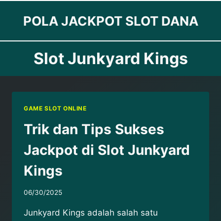
Skip
POLA JACKPOT SLOT DANA
to
content
Slot Junkyard Kings
GAME SLOT ONLINE
Trik dan Tips Sukses
Jackpot di Slot Junkyard
Kings
06/30/2025
Junkyard Kings adalah salah satu