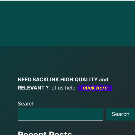
NEED BACKLINK HIGH QUALITY and
RELEVANT ?
let us help.
click here
Search
Search
Recent Posts