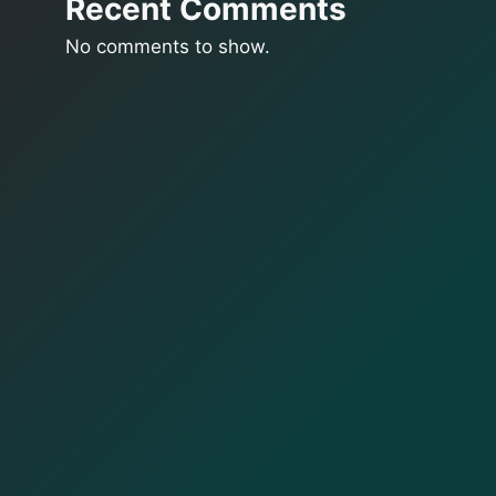
Recent Comments
No comments to show.