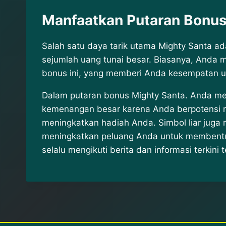
Manfaatkan Putaran Bonus
Salah satu daya tarik utama Mighty Santa ad
sejumlah uang tunai besar. Biasanya, Anda 
bonus ini, yang memberi Anda kesempatan 
Dalam putaran bonus Mighty Santa. Anda memi
kemenangan besar karena Anda berpotensi 
meningkatkan hadiah Anda. Simbol liar juga m
meningkatkan peluang Anda untuk membent
selalu mengikuti berita dan informasi terkini