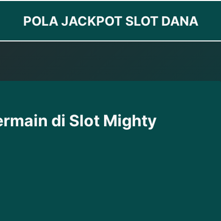
POLA JACKPOT SLOT DANA
ermain di Slot Mighty