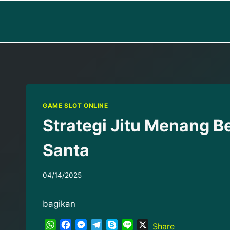
Skip
to
content
GAME SLOT ONLINE
Strategi Jitu Menang B
Santa
04/14/2025
bagikan
W
F
M
T
S
L
X
Share