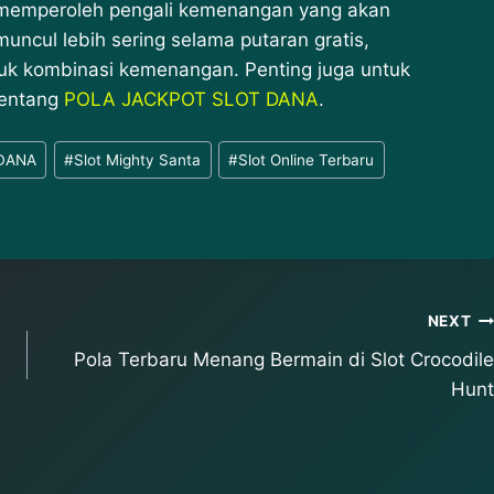
memperoleh pengali kemenangan yang akan
uncul lebih sering selama putaran gratis,
uk kombinasi kemenangan.
Penting juga untuk
 tentang
POLA JACKPOT SLOT DANA
.
DANA
#
Slot Mighty Santa
#
Slot Online Terbaru
NEXT
Pola Terbaru Menang Bermain di Slot Crocodile
Hunt