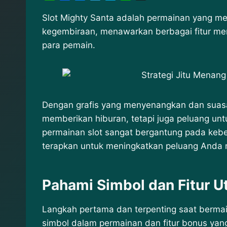
h
a
e
e
k
i
a
c
s
l
y
n
Slot Mighty Santa adalah permainan yang 
t
e
s
e
p
e
kegembiraan, menawarkan berbagai fitur me
s
b
e
g
e
para pemain.
A
o
n
r
p
o
g
a
p
k
e
m
r
Dengan grafis yang menyenangkan dan suasana
memberikan hiburan, tetapi juga peluang u
permainan slot sangat bergantung pada kebe
terapkan untuk meningkatkan peluang Anda 
Pahami Simbol dan Fitur 
Langkah pertama dan terpenting saat bermai
simbol dalam permainan dan fitur bonus yang