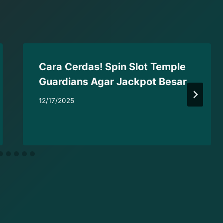
Cara Cerdas! Spin Slot Temple
Guardians Agar Jackpot Besar
12/17/2025