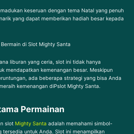
memadukan keseruan dengan tema Natal yang penuh
narik yang dapat memberikan hadiah besar kepada
 liburan yang ceria, slot ini tidak hanya
ntuk mendapatkan kemenangan besar. Meskipun
runtungan, ada beberapa strategi yang bisa Anda
meraih kemenangan diPslot Mighty Santa.
Utama Permainan
n slot
Mighty Santa
adalah memahami simbol-
 tersedia untuk Anda. Slot ini menampilkan