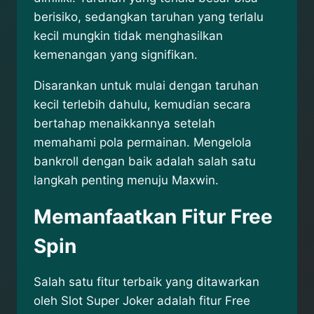
berisiko, sedangkan taruhan yang terlalu
kecil mungkin tidak menghasilkan
kemenangan yang signifikan.
Disarankan untuk mulai dengan taruhan
kecil terlebih dahulu, kemudian secara
bertahap menaikkannya setelah
memahami pola permainan. Mengelola
bankroll dengan baik adalah salah satu
langkah penting menuju Maxwin.
Memanfaatkan Fitur Free
Spin
Salah satu fitur terbaik yang ditawarkan
oleh Slot Super Joker adalah fitur Free