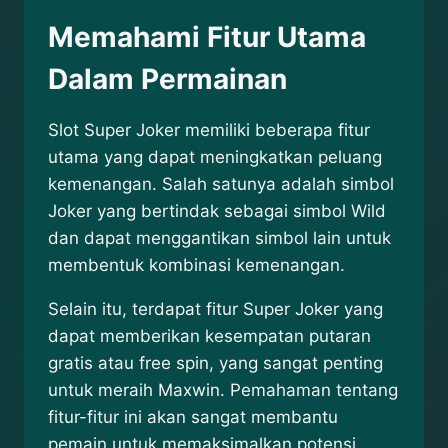
Memahami Fitur Utama
Dalam Permainan
Slot Super Joker memiliki beberapa fitur
utama yang dapat meningkatkan peluang
kemenangan. Salah satunya adalah simbol
Joker yang bertindak sebagai simbol Wild
dan dapat menggantikan simbol lain untuk
membentuk kombinasi kemenangan.
Selain itu, terdapat fitur Super Joker yang
dapat memberikan kesempatan putaran
gratis atau free spin, yang sangat penting
untuk meraih Maxwin. Pemahaman tentang
fitur-fitur ini akan sangat membantu
pemain untuk memaksimalkan potensi