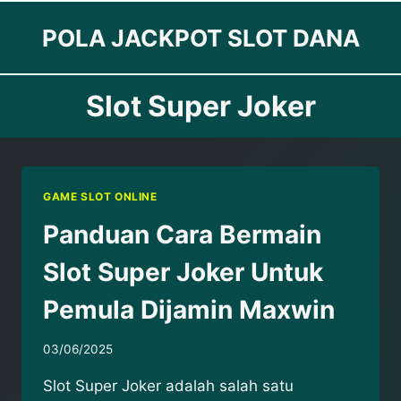
Skip
POLA JACKPOT SLOT DANA
to
content
Slot Super Joker
GAME SLOT ONLINE
Panduan Cara Bermain
Slot Super Joker Untuk
Pemula Dijamin Maxwin
03/06/2025
Slot Super Joker adalah salah satu