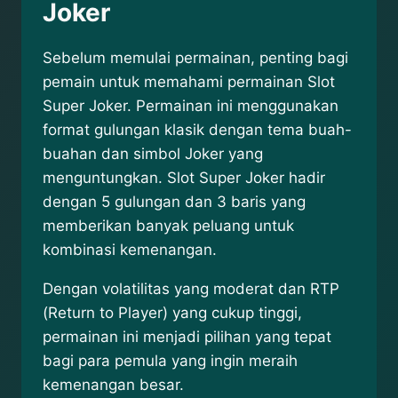
Joker
Sebelum memulai permainan, penting bagi
pemain untuk memahami permainan Slot
Super Joker. Permainan ini menggunakan
format gulungan klasik dengan tema buah-
buahan dan simbol Joker yang
menguntungkan. Slot Super Joker hadir
dengan 5 gulungan dan 3 baris yang
memberikan banyak peluang untuk
kombinasi kemenangan.
Dengan volatilitas yang moderat dan RTP
(Return to Player) yang cukup tinggi,
permainan ini menjadi pilihan yang tepat
bagi para pemula yang ingin meraih
kemenangan besar.