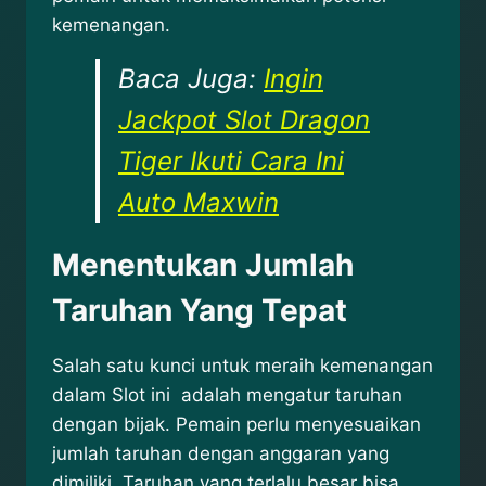
kemenangan.
Baca Juga:
Ingin
Jackpot Slot Dragon
Tiger Ikuti Cara Ini
Auto Maxwin
Menentukan Jumlah
Taruhan Yang Tepat
Salah satu kunci untuk meraih kemenangan
dalam Slot ini adalah mengatur taruhan
dengan bijak. Pemain perlu menyesuaikan
jumlah taruhan dengan anggaran yang
dimiliki. Taruhan yang terlalu besar bisa