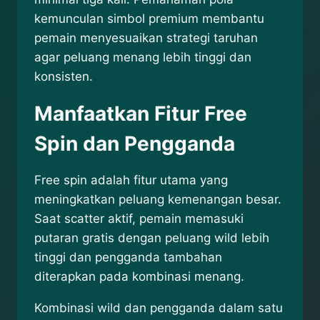
kemunculan simbol premium membantu
pemain menyesuaikan strategi taruhan
agar peluang menang lebih tinggi dan
konsisten.
Manfaatkan Fitur Free
Spin dan Pengganda
Free spin adalah fitur utama yang
meningkatkan peluang kemenangan besar.
Saat scatter aktif, pemain memasuki
putaran gratis dengan peluang wild lebih
tinggi dan pengganda tambahan
diterapkan pada kombinasi menang.
Kombinasi wild dan pengganda dalam satu