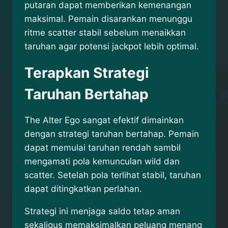
putaran dapat memberikan kemenangan
maksimal. Pemain disarankan menunggu
ritme scatter stabil sebelum menaikkan
taruhan agar potensi jackpot lebih optimal.
Terapkan Strategi
Taruhan Bertahap
The Alter Ego sangat efektif dimainkan
dengan strategi taruhan bertahap. Pemain
dapat memulai taruhan rendah sambil
mengamati pola kemunculan wild dan
scatter. Setelah pola terlihat stabil, taruhan
dapat ditingkatkan perlahan.
Strategi ini menjaga saldo tetap aman
sekaligus memaksimalkan peluang menang