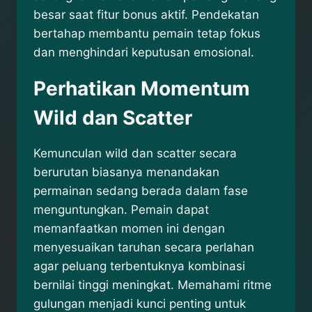
besar saat fitur bonus aktif. Pendekatan
bertahap membantu pemain tetap fokus
dan menghindari keputusan emosional.
Perhatikan Momentum
Wild dan Scatter
Kemunculan wild dan scatter secara
berurutan biasanya menandakan
permainan sedang berada dalam fase
menguntungkan. Pemain dapat
memanfaatkan momen ini dengan
menyesuaikan taruhan secara perlahan
agar peluang terbentuknya kombinasi
bernilai tinggi meningkat. Memahami ritme
gulungan menjadi kunci penting untuk