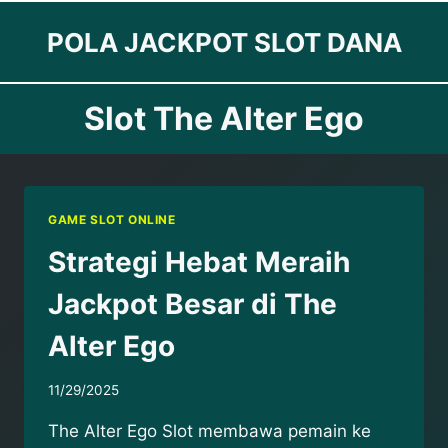
Skip
POLA JACKPOT SLOT DANA
to
content
Slot The Alter Ego
GAME SLOT ONLINE
Strategi Hebat Meraih
Jackpot Besar di The
Alter Ego
11/29/2025
The Alter Ego Slot membawa pemain ke