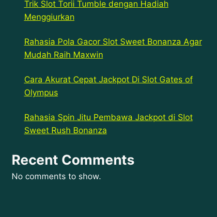
Trik Slot Torii Tumble dengan Hadiah
Menggiurkan
Rahasia Pola Gacor Slot Sweet Bonanza Agar
Mudah Raih Maxwin
Cara Akurat Cepat Jackpot Di Slot Gates of
Olympus
Rahasia Spin Jitu Pembawa Jackpot di Slot
Sweet Rush Bonanza
Recent Comments
No comments to show.