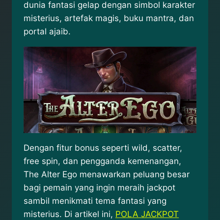
dunia fantasi gelap dengan simbol karakter
misterius, artefak magis, buku mantra, dan
portal ajaib.
Dengan fitur bonus seperti wild, scatter,
free spin, dan pengganda kemenangan,
The Alter Ego menawarkan peluang besar
bagi pemain yang ingin meraih jackpot
sambil menikmati tema fantasi yang
misterius. Di artikel ini,
POLA JACKPOT