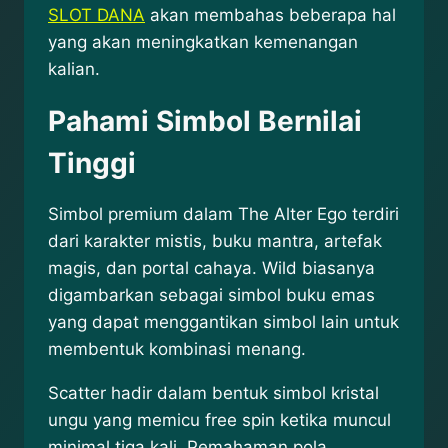
SLOT DANA
akan membahas beberapa hal
yang akan meningkatkan kemenangan
kalian.
Pahami Simbol Bernilai
Tinggi
Simbol premium dalam The Alter Ego terdiri
dari karakter mistis, buku mantra, artefak
magis, dan portal cahaya. Wild biasanya
digambarkan sebagai simbol buku emas
yang dapat menggantikan simbol lain untuk
membentuk kombinasi menang.
Scatter hadir dalam bentuk simbol kristal
ungu yang memicu free spin ketika muncul
minimal tiga kali. Pemahaman pola