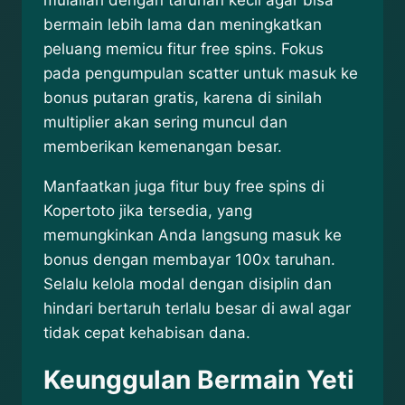
mulailah dengan taruhan kecil agar bisa
bermain lebih lama dan meningkatkan
peluang memicu fitur free spins. Fokus
pada pengumpulan scatter untuk masuk ke
bonus putaran gratis, karena di sinilah
multiplier akan sering muncul dan
memberikan kemenangan besar.
Manfaatkan juga fitur buy free spins di
Kopertoto jika tersedia, yang
memungkinkan Anda langsung masuk ke
bonus dengan membayar 100x taruhan.
Selalu kelola modal dengan disiplin dan
hindari bertaruh terlalu besar di awal agar
tidak cepat kehabisan dana
.
Keunggulan Bermain Yeti