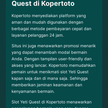
Quest di Kopertoto
Kopertoto menyediakan platform yang
aman dan mudah digunakan dengan
berbagai metode pembayaran cepat dan
layanan pelanggan 24 jam.
Situs ini juga menawarkan promosi menarik
yang dapat menambah modal bermain
Anda. Dengan tampilan user-friendly dan
akses yang lancar. Kopertoto memudahkan
pemain untuk menikmati slot Yeti Quest
kapan saja dan di mana saja. Sehingga
memberikan jaminan keamanan dan
kenyamanan bermain.
Slot Yeti Quest di Kopertoto menawarkan