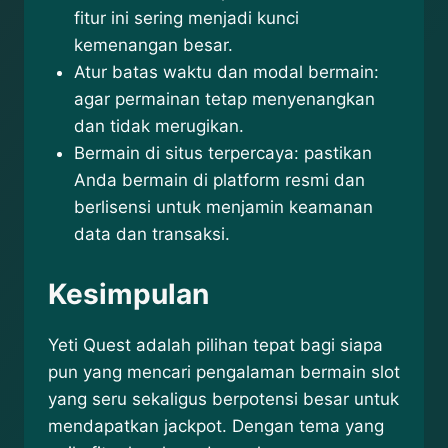
fitur ini sering menjadi kunci
kemenangan besar.
Atur batas waktu dan modal bermain:
agar permainan tetap menyenangkan
dan tidak merugikan.
Bermain di situs terpercaya: pastikan
Anda bermain di platform resmi dan
berlisensi untuk menjamin keamanan
data dan transaksi.
Kesimpulan
Yeti Quest adalah pilihan tepat bagi siapa
pun yang mencari pengalaman bermain slot
yang seru sekaligus berpotensi besar untuk
mendapatkan jackpot. Dengan tema yang