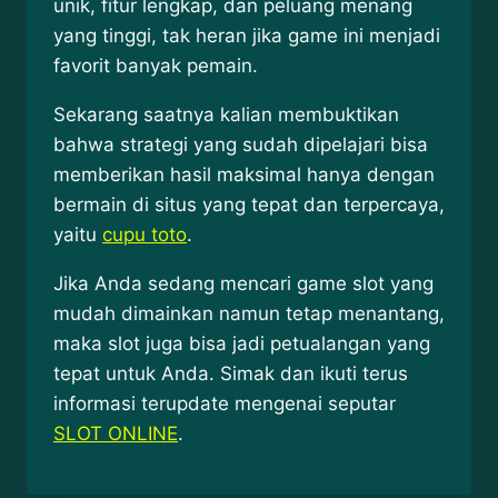
unik, fitur lengkap, dan peluang menang
yang tinggi, tak heran jika game ini menjadi
favorit banyak pemain.
Sekarang saatnya kalian membuktikan
bahwa strategi yang sudah dipelajari bisa
memberikan hasil maksimal hanya dengan
bermain di situs yang tepat dan terpercaya,
yaitu
cupu toto
.
Jika Anda sedang mencari game slot yang
mudah dimainkan namun tetap menantang,
maka slot juga bisa jadi petualangan yang
tepat untuk Anda. Simak dan ikuti terus
informasi terupdate mengenai seputar
SLOT ONLINE
.