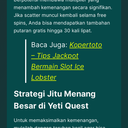
menambah kemenangan secara signifikan.
Jika scatter muncul kembali selama free
spins, Anda bisa mendapatkan tambahan
putaran gratis hingga 30 kali lipat
.
Baca Juga:
Kopertoto
– Tips Jackpot
Bermain Slot Ice
Lobster
Strategi Jitu Menang
Besar di Yeti Quest
Untuk memaksimalkan kemenangan,