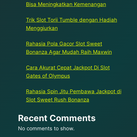
Bisa Meningkatkan Kemenangan
Trik Slot Torii Tumble dengan Hadiah
Menggiurkan
Rahasia Pola Gacor Slot Sweet
Bonanza Agar Mudah Raih Maxwin
Cara Akurat Cepat Jackpot Di Slot
Gates of Olympus
Rahasia Spin Jitu Pembawa Jackpot di
Slot Sweet Rush Bonanza
Recent Comments
No comments to show.