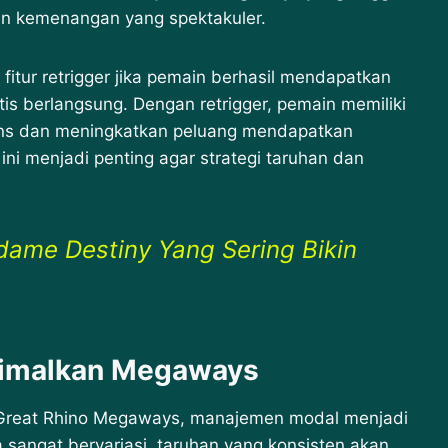
n kemenangan yang spektakuler.
 fitur retrigger jika pemain berhasil mendapatkan
is berlangsung. Dengan retrigger, pemain memiliki
ns dan meningkatkan peluang mendapatkan
 menjadi penting agar strategi taruhan dan
dame Destiny Yang Sering Bikin
timalkan Megaways
Great Rhino Megaways, manajemen modal menjadi
 sangat bervariasi, taruhan yang konsisten akan