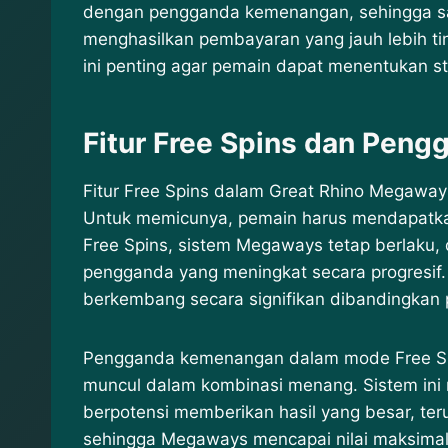
dengan pengganda kemenangan, sehingga s
menghasilkan pembayaran yang jauh lebih t
ini penting agar pemain dapat menentukan str
Fitur Free Spins dan Pen
Fitur Free Spins dalam Great Rhino Megaways
Untuk memicunya, pemain harus mendapatkan
Free Spins, sistem Megaways tetap berlaku,
pengganda yang meningkat secara progresif.
berkembang secara signifikan dibandingkan 
Pengganda kemenangan dalam mode Free Spin
muncul dalam kombinasi menang. Sistem ini 
berpotensi memberikan hasil yang besar, ter
sehingga Megaways mencapai nilai maksimal