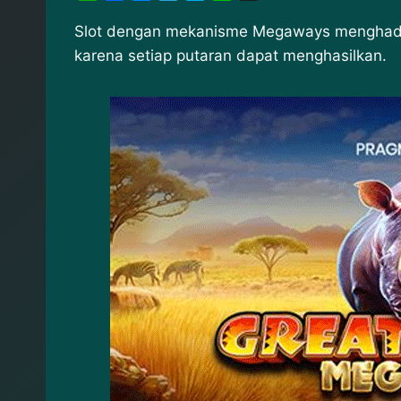
h
a
e
e
k
i
a
c
s
l
y
n
Slot dengan mekanisme Megaways menghadi
t
e
s
e
p
e
karena setiap putaran dapat menghasilkan.
s
b
e
g
e
A
o
n
r
p
o
g
a
p
k
e
m
r