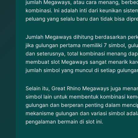
jumlah Megaways, atau cara menang, berbeda
kombinasi. Ini adalah inti dari keunikan si
peluang yang selalu baru dan tidak bisa dipre
Jumlah Megaways dihitung berdasarkan perkal
jika gulungan pertama memiliki 7 simbol, gul
dan seterusnya, total kombinasi menang dapa
membuat slot Megaways sangat menarik kar
jumlah simbol yang muncul di setiap gulunga
Selain itu, Great Rhino Megaways juga mena
simbol lain untuk membentuk kombinasi keme
gulungan dan berperan penting dalam menc
mekanisme gulungan dan variasi simbol ada
pengalaman bermain di slot ini.