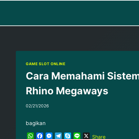
Skip
to
content
GAME SLOT ONLINE
Cara Memahami Sistem 
Rhino Megaways
02/21/2026
bagikan
W
F
M
T
S
L
X
Share