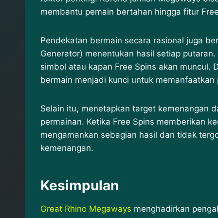
membantu pemain bertahan hingga fitur Free 
Pendekatan bermain secara rasional juga 
Generator) menentukan hasil setiap putaran.
simbol atau kapan Free Spins akan muncul. 
bermain menjadi kunci untuk memanfaatkan 
Selain itu, menetapkan target kemenangan 
permainan. Ketika Free Spins memberikan k
mengamankan sebagian hasil dan tidak ter
kemenangan.
Kesimpulan
Great Rhino Megaways
menghadirkan pengal