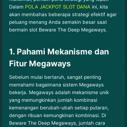
Dalam
POLA JACKPOT SLOT DANA
ini, kita
akan membahas beberapa strategi efektif agar
peluang menang Anda semakin besar saat
bermain slot Beware The Deep Megaways.
1. Pahami Mekanisme dan
Fitur Megaways
Sebelum mulai bertaruh, sangat penting
memahami bagaimana sistem Megaways
bekerja. Megaways adalah mekanisme unik
yang memungkinkan jumlah kombinasi
kemenangan berubah-ubah setiap putaran,
dengan ribuan kemungkinan kombinasi. Di
Beware The Deep Megaways, jumlah cara