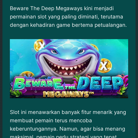
h
a
e
e
k
i
a
c
s
l
y
n
Beware The Deep Megaways kini menjadi
t
e
s
e
p
e
permainan slot yang paling diminati, terutama
s
b
e
g
e
dengan kehadiran game bertema petualangan.
A
o
n
r
p
o
g
a
p
k
e
m
r
Slot ini menawarkan banyak fitur menarik yang
membuat pemain terus mencoba
keberuntungannya. Namun, agar bisa menang
maksimal, pemain perlu strategi yang tepat.