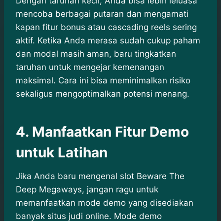
Dengan taruhan kecil, Anda bisa lebih leluasa
mencoba berbagai putaran dan mengamati
kapan fitur bonus atau cascading reels sering
aktif. Ketika Anda merasa sudah cukup paham
dan modal masih aman, baru tingkatkan
taruhan untuk mengejar kemenangan
maksimal. Cara ini bisa meminimalkan risiko
sekaligus mengoptimalkan potensi menang.
4. Manfaatkan Fitur Demo
untuk Latihan
Jika Anda baru mengenal slot Beware The
Deep Megaways, jangan ragu untuk
memanfaatkan mode demo yang disediakan
banyak situs judi online. Mode demo