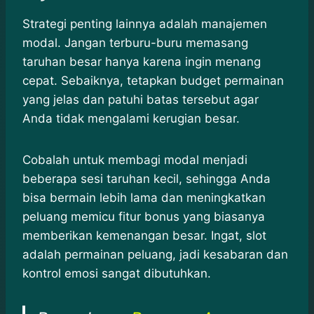
Strategi penting lainnya adalah manajemen
modal. Jangan terburu-buru memasang
taruhan besar hanya karena ingin menang
cepat. Sebaiknya, tetapkan budget permainan
yang jelas dan patuhi batas tersebut agar
Anda tidak mengalami kerugian besar.
Cobalah untuk membagi modal menjadi
beberapa sesi taruhan kecil, sehingga Anda
bisa bermain lebih lama dan meningkatkan
peluang memicu fitur bonus yang biasanya
memberikan kemenangan besar. Ingat, slot
adalah permainan peluang, jadi kesabaran dan
kontrol emosi sangat dibutuhkan.