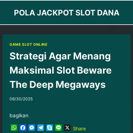
Skip
POLA JACKPOT SLOT DANA
to
content
GAME SLOT ONLINE
Strategi Agar Menang
Maksimal Slot Beware
The Deep Megaways
06/30/2025
bagikan
W
F
M
T
S
L
X
Share