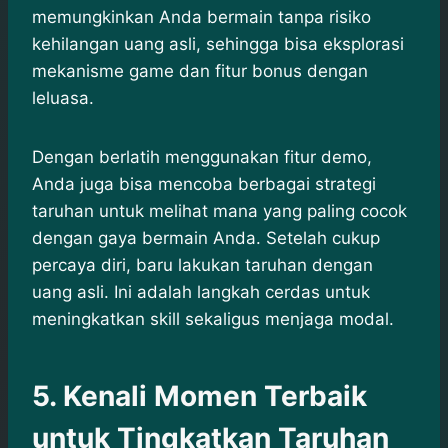
memungkinkan Anda bermain tanpa risiko
kehilangan uang asli, sehingga bisa eksplorasi
mekanisme game dan fitur bonus dengan
leluasa.
Dengan berlatih menggunakan fitur demo,
Anda juga bisa mencoba berbagai strategi
taruhan untuk melihat mana yang paling cocok
dengan gaya bermain Anda. Setelah cukup
percaya diri, baru lakukan taruhan dengan
uang asli. Ini adalah langkah cerdas untuk
meningkatkan skill sekaligus menjaga modal.
5. Kenali Momen Terbaik
untuk Tingkatkan Taruhan