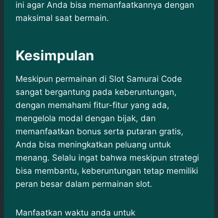
ini agar Anda bisa memanfaatkannya dengan
maksimal saat bermain.
Kesimpulan
Meskipun permainan di Slot Samurai Code
sangat bergantung pada keberuntungan,
dengan memahami fitur-fitur yang ada,
mengelola modal dengan bijak, dan
memanfaatkan bonus serta putaran gratis,
Anda bisa meningkatkan peluang untuk
menang. Selalu ingat bahwa meskipun strategi
bisa membantu, keberuntungan tetap memiliki
peran besar dalam permainan slot.
Manfaatkan waktu anda untuk