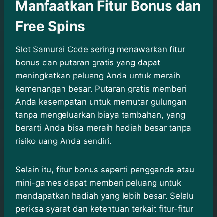
Manfaatkan Fitur Bonus dan
Free Spins
Slot Samurai Code sering menawarkan fitur
bonus dan putaran gratis yang dapat
meningkatkan peluang Anda untuk meraih
kemenangan besar. Putaran gratis memberi
Anda kesempatan untuk memutar gulungan
tanpa mengeluarkan biaya tambahan, yang
berarti Anda bisa meraih hadiah besar tanpa
risiko uang Anda sendiri.
Selain itu, fitur bonus seperti pengganda atau
mini-games dapat memberi peluang untuk
mendapatkan hadiah yang lebih besar. Selalu
periksa syarat dan ketentuan terkait fitur-fitur