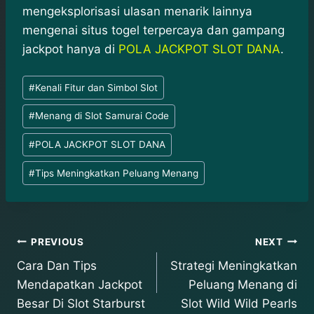
mengeksplorisasi ulasan menarik lainnya
mengenai situs togel terpercaya dan gampang
jackpot hanya di
POLA JACKPOT SLOT DANA
.
Post
#
Kenali Fitur dan Simbol Slot
Tags:
#
Menang di Slot Samurai Code
#
POLA JACKPOT SLOT DANA
#
Tips Meningkatkan Peluang Menang
Post
PREVIOUS
NEXT
Cara Dan Tips
Strategi Meningkatkan
navigation
Mendapatkan Jackpot
Peluang Menang di
Besar Di Slot Starburst
Slot Wild Wild Pearls