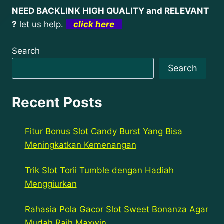
NEED BACKLINK HIGH QUALITY and RELEVANT
?
let us help.
click here
Search
Search
Recent Posts
Fitur Bonus Slot Candy Burst Yang Bisa
Meningkatkan Kemenangan
Trik Slot Torii Tumble dengan Hadiah
Menggiurkan
Rahasia Pola Gacor Slot Sweet Bonanza Agar
Mudah Raih Maxwin