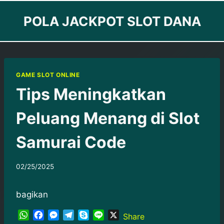
Skip
POLA JACKPOT SLOT DANA
to
content
GAME SLOT ONLINE
Tips Meningkatkan
Peluang Menang di Slot
Samurai Code
02/25/2025
bagikan
W
F
M
T
S
L
X
Share